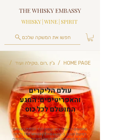
THE WHISKY EMBASSY
WHISKY | WINE | SPIRIT
חפשו את המשקה שלכם
HOME PAGE
/
ג'ין ,רום ,טקילה ועוד
/
LIQUERS
עולם הליקרים
והאפריטיפים: המגע
המושלם לכל כוס
מחפשים להוסיף צבע ועומק לבר הביתי? הגעתם
למקום הנכון. ב-The Whisky Embassy ריכזנו
עבורכם קולקציה נבחרת של ליקרים ואפריטיפים