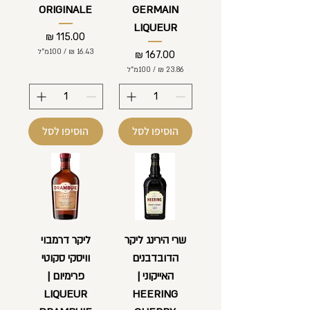
ט
י
ORIGINALE
GERMAIN
ר
ם
י
LIQUEUR
ם
מחיר
/
100מ"ל
מחיר
/
100מ"ל
1
6
2
.
3
4
.
3
8
הוסיפו לסל
הוסיפו לסל
6
₪
ל
₪
-
ל
1
-
0
1
0
0
מ
0
י
מ
ל
י
שרי הירינג ליקר
ליקר דרמבוי
י
ל
ל
הדובדבנים
וויסקי סקוטי
י
י
ל
ט
האייקוני |
פרימיום |
י
ר
ט
י
LIQUEUR
HEERING
ר
ם
י