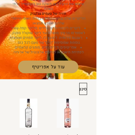
שיעשו את ההבדל בין משקה טוב לקוקטייל בלתי
נשכח.
חוויה של טעמים בבקבוק
הליקרים שלנו נבחרו בקפידה בזכות האופי הייחודי
שלהם. אצלנו תמצאו:
ליקרים לקינוח ולקוקטיילים: מליקר קפה עשיר
לאספרסו מרטיני מושלם ועד ליקר שוקולד מפנק.
רעננות פירותית: לימונצ'לו, ליקר תפוזים ואופציות
נוספות שמוסיפות "קיק" של טעם לכל כוס.
אפריטיפים ודיז'סטיפים: מותגים קלאסיים
לפתיחת תיאבון או לסיומת אלגנטית של ארוחה.
עוד על אפריטיף
סינון