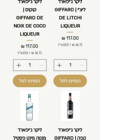
ליקר ג'יפארד
ליקר ג'יפארד
ליצ'י | GIFFARD
קוקוס |
GIFFARD DE
DE LITCHI
NOIX DE COCO
LIQUEUR
LIQUEUR
מחיר
/
100מ"ל
מחיר
/
100מ"ל
1
6
1
.
6
7
.
1
7
הוסיפו לסל
הוסיפו לסל
1
₪
ל
₪
-
ל
1
-
0
1
0
0
מ
0
י
מ
ל
י
ליקר ג'יפארד
ליקר ג'יפארד
י
ל
ל
קפה | GIFFARD
מנטה מינט פסטיל
י
י