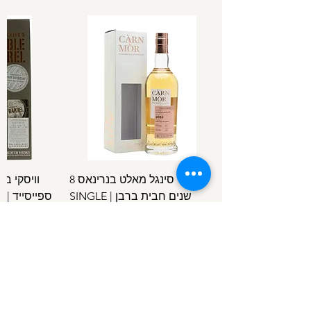
וויסקי סינגל מאלט בנרינאס 8
וויסקי ב
שנים חבית ברבן | SINGLE
ספ
SPEYSIDE
MALT BENRINNES 8 Y.O B.C
מחיר
/
100מ"ל
5
1
.
4