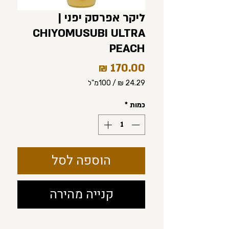
ליקר אפרסק יפני |
CHIYOMUSUBI ULTRA
PEACH
מחיר
/
100מ"ל
‏24.29 ‏₪
לכל
כמות
*
100
Milliliters
הוספה לסל
קנייה מהירה