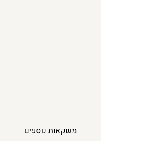
מ
י
ל
י
ל
י
ט
ר
י
ם
משקאות נוספים