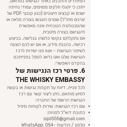
המיוחדים והתכנים באתר לנגישים במלואם,
ייתכן כי יתגלו חלקים מסוימים, עמודי נחיתה
ישנים או קבצים חיצוניים (כגון קובצי PDF של
יצרנים מחו"ל) שטרם הונגשו בצורה מלאה או
שהטכנולוגיה הנוכחית אינה מאפשרת
להנגישם בצורה מיטבית.
אם נתקלתם בקושי כלשהו בגלישה, בביצוע
רכישה, בהבנת מידע, או אם יש לכם הצעה
לשיפור הנגישות – אנא פנו ישירות לרכז
הנגישות שלנו ואנו נדאג לטפל בפנייתכם
בהקדם האפשרי.
6. פרטי רכז הנגישות של
THE WHISKY EMBASSY
לכל פנייה, דיווח על תקלות נגישות או בקשה
לסיוע מותאם, ניתן ליצור קשר עם רכז
הנגישות הרשמי של החברה:
שם רכז הנגישות: שירות לקוחות סיפיל
כתובת דוא"ל לפניות:
sipil555@gmail.com
טלפון / הודעות WhatsApp:
054-