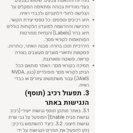
ניגודיות והתאמת צבעים: שימוש בצבעים
בעלי ניגודיות גבוהה ומתאימה המקלים על
הגלישה לחולי דלתוניזם ולכבדי ראייה.
תיוג רכיבים וטפסים: כל טפסי יצירת הקשר,
הרכישה וההרשמה למועדון הלקוחות כוללים
תיוג ברור (Labels) והנחיות מפורטות
המותאמות לקוראי מסך.
היררכיית תוכן ברורה: מבנה האתר, כותרות,
פסקאות ותיאורי מוצרים מעוצבים בצורה
קריאה, פשוטה ומאורגנת.
תמיכה בקוראי מסך: האתר מותאם ככל
הניתן לקוראי מסך פופולריים (כגון NVDA,
JAWS) עבור משתמשים עיוורים או כבדי
ראייה.
3. תפעול רכיב (תוסף)
הנגישות באתר
3.1. באתר מותקן תוסף נגישות ייעודי (רכיב
נגישות מבית Enable) המופעל על גבי שרת
נגישות חיצוני. 3.2. כיצד להשתמש ברכיב:
ניתן להפעיל את תפריט הנגישות על ידי