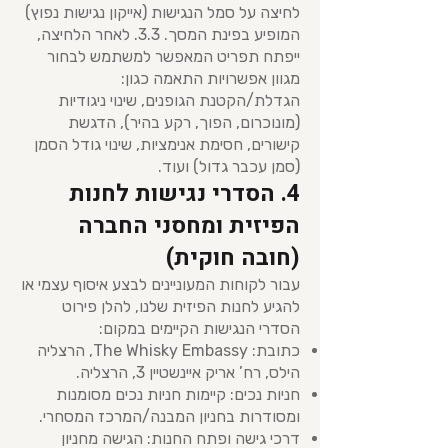
לחיצה על סמל הנגישות (אייקון נגישות נפוץ)
המופיע בפינת המסך. 3.3. לאחר הלחיצה,
ייפתח תפריט המאפשר למשתמש לבחור
מגוון אפשרויות התאמה כגון:
הגדלת/הקטנת הגופנים, שינוי ניגודיות
(מונוכרום, הפוך, רקע בהיר), הדגשת
קישורים, חסימת אנימציות, שינוי גודל הסמן
(סמן עכבר גדול) ועוד.
4. הסדרי נגישות לחנות
הפיזית ומחסני החברה
(חובה חוקית)
עבור לקוחות המעוניינים לבצע איסוף עצמי או
להגיע לחנות הפיזית שלנו, להלן פירוט
הסדרי הנגישות הקיימים במקום:
כתובת: The Whisky Embassy, הרצליה
הילס, רח’ אריק איינשטיין 3, הרצליה.
חניות נכים: קיימות חניות נכים מסומנות
ומסודרות בחניון המבנה/המרכז המסחרי.
דרכי גישה ופתח החנות: הגישה מחניון