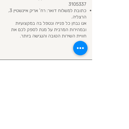
3105337
כתובת למשלוח דואר: רח’ אריק איינשטיין 3,
הרצליה.
אנו נבחן כל פנייה ונטפל בה במקצועיות
ובמהירות המרבית על מנת לספק לכם את
חוויית השירות הטובה והנגישה ביותר.
מדיניות פרטיות
ABOUT US
אודות
החנות שלנו
הבלוג שלנו
צור קשר