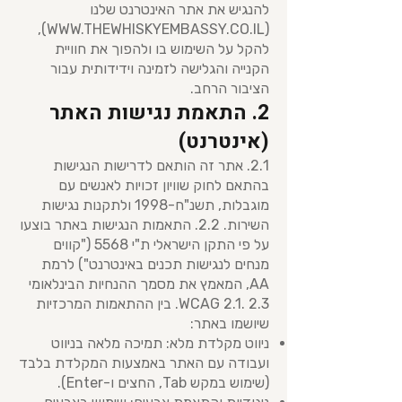
להנגיש את אתר האינטרנט שלנו
),
WWW.THEWHISKYEMBASSY.CO.IL
(
להקל על השימוש בו ולהפוך את חוויית
הקנייה והגלישה לזמינה וידידותית עבור
הציבור הרחב.
2. התאמת נגישות האתר
(אינטרנט)
2.1. אתר זה הותאם לדרישות הנגישות
בהתאם לחוק שוויון זכויות לאנשים עם
מוגבלות, תשנ"ח-1998 ולתקנות נגישות
השירות. 2.2. התאמות הנגישות באתר בוצעו
על פי התקן הישראלי ת"י 5568 ("קווים
מנחים לנגישות תכנים באינטרנט") לרמת
AA, המאמץ את מסמך ההנחיות הבינלאומי
WCAG 2.1. 2.3. בין ההתאמות המרכזיות
שיושמו באתר:
ניווט מקלדת מלא: תמיכה מלאה בניווט
ועבודה עם האתר באמצעות המקלדת בלבד
(שימוש במקש Tab, החצים ו-Enter).