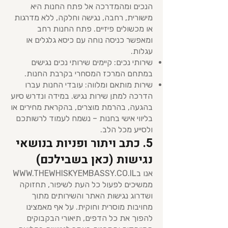
הנכים ומהמדרכה אל פתח החנות היא
מישורית, רחבה, נגישה וחלקה, ללא מדרגות
או מכשולים פיזיים. פתח החנות רחב
ומאפשר כניסה נוחה עם כיסא גלגלים או
עגלות.
שירותי נכים: קיימים שירותי נכים נגישים
במתחם המרכז המסחרי בקרבת החנות.
שירות מותאם ומלווה: עובדי החנות עברו
הדרכה למתן שירות נגיש. במידה ונדרש סיוע
בהגעה, בהרמת מוצרים, בהקראת מחירים או
בליווי אישי בחנות – נשמח לעמוד לרשותכם
ולסייע מכל הלב.
5. כתב ויתור ופניות בנושאי
נגישות (כאן בשבילכם)
אנו ב
WWW.THEWHISKYEMBASSY.CO.IL
ממשיכים לפעול כל העת לשיפור, תחזוקה
ושדרוג נגישות האתר והשירותים מתוך
מחויבות מוסרית וחוקית. על אף מאמצינו
להפוך את כל הדפים, תיאורי הבקבוקים