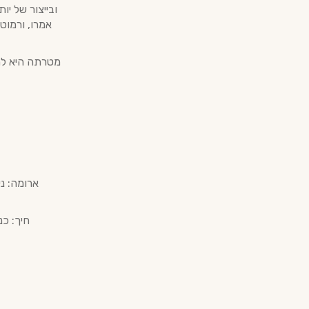
אמרו, ורמוט
מטרתה היא להצ
ארומה: ני
חיך: כנ