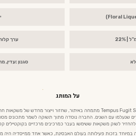
י
ערך קלורי ל100 מ"ל
לא
סגנון :עדין, מ
על המותג
חברת Tempus Fugit Spirits מתמחה באיתור, שחזור וייצור מחדש של משקאות
ירים שנעלמו עם השנים. החברה נוסדה מתוך תשוקה לשמר מתכונים מסו
 במיוחד בזכות פעילותה בעולם האבסינת, כאשר אחד ממייסדיה היה מע