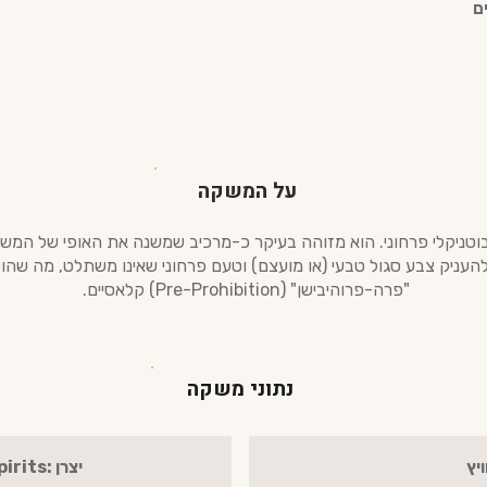
על המשקה
Lique מסווג כליקר בוטניקלי פרחוני. הוא מזוהה בעיקר כ-מרכיב שמשנה את האופי
להעניק צבע סגול טבעי (או מועצם) וטעם פרחוני שאינו משתלט, מה שהופך
"פרה-פרוהיבישן" (Pre-Prohibition) קלאסיים.
נתוני משקה
יץ
יצרן :Tempus Fugit Spirits