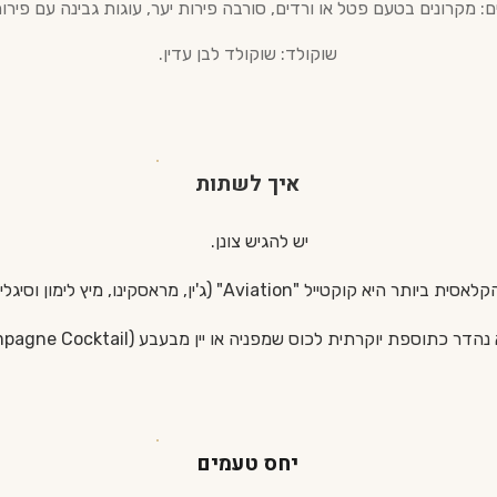
ם: מקרונים בטעם פטל או ורדים, סורבה פירות יער, עוגות גבינה עם פירות
שוקולד: שוקולד לבן עדין.
איך לשתות
יש להגיש צונן.
תר היא קוקטייל "Aviation" (ג'ין, מראסקינו, מיץ לימון וסיגליות).
דר כתוספת יוקרתית לכוס שמפניה או יין מבעבע (Champagne Cocktail).
יחס טעמים