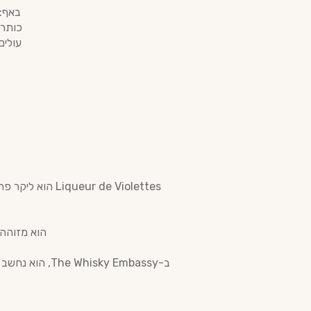
באף: 
כותרת
עולים
r de Violettes
הוא מזוהה כמרכיב 
ב-ky Embassy