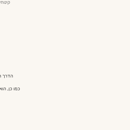
קינוחי
הדרך הקלאסית ביו
כמו כן, הוא נה