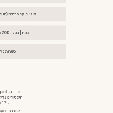
סוג : ליקר פרחים (Floral Liqueur)
נפח | כהל : 700 מ"ל | 22%
כשרות : ל
היסטוריים נד
ה-19 ולהחזיר לשוק משקאות ששימשו בעבר כמרכיבים מרכזיים בקוקטיילים קלאסיים.
החברה ידועה