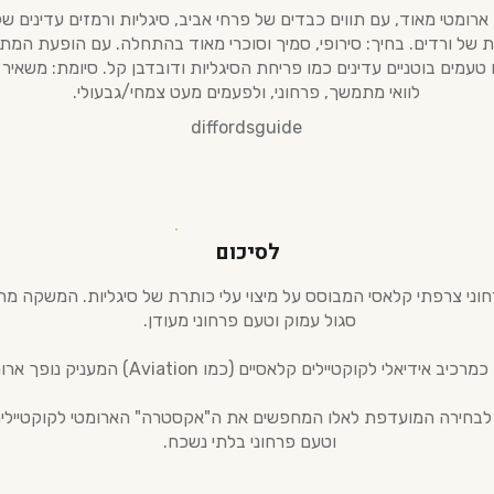
ארומטי מאוד, עם תווים כבדים של פרחי אביב, סיגליות ורמזים עדינים של
 של ורדים. בחיך: סירופי, סמיך וסוכרי מאוד בהתחלה. עם הופעת המתי
 טעמים בוטניים עדינים כמו פריחת הסיגליות ודובדבן קל. סיומת: משאיר
לוואי מתמשך, פרחוני, ולפעמים מעט צמחי/גבעולי.
diffordsguide
לסיכום
Liqueu הוא ליקר פרחוני צרפתי קלאסי המבוסס על מיצוי עלי כותרת של סיגליות. המ
סגול עמוק וטעם פרחוני מעודן.
אידיאלי לקוקטיילים קלאסיים (כמו Aviation) המעניק נופך ארומטי ייחודי.
The Whis, הוא נחשב לבחירה המועדפת לאלו המחפשים את ה"אקסטרה" הארומטי לקו
וטעם פרחוני בלתי נשכח.