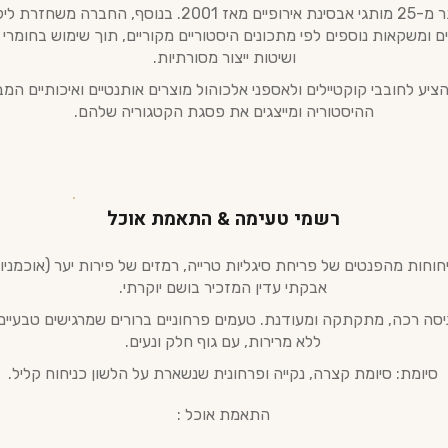
ובייצור של יותר מ-25 מותגי אבסינת אירופיים מאז 2001. בנוסף, ה
ים ומשקאות נוספים לפי מתכונים היסטוריים מקוריים, תוך שימוש בחומרי 
ושיטות ייצור מסורתיות.
יע לחובבי קוקטיילים ולאספני אלכוהול מוצרים אותנטיים ואיכותיים המ
ההיסטוריה ומייצגים את פסגת הקטגוריה שלהם.
רשמי טעימה & התאמת אוכל
חוחות מהפנטים של פריחת סיגליות טרייה, רמזים של פירות יער (אוכמניות
אבקתי עדין המזכיר בושם יוקרתי.
יסה רכה, מתקתקה ומעודנת. טעמים פרחוניים ברורים שמרגישים טבעיים
ללא מרירות, עם גוף חלק ונעים.
סיומת: סיומת קצרה, נקייה ופרחונית שנשארת על הלשון כניחוח קליל.
התאמת אוכל :