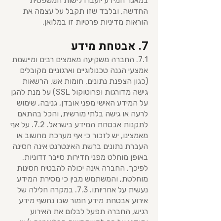
במאגר המידע יועברו לישות המשפטית
החדשה, ובלבד שזו תקבל על עצמה את
הוראות מדיניות פרטיות זו במלואן.
7. אבטחת מידע
7.1. החברה משקיעה מאמצים רבים ומיישמת
אמצעי הגנה טכנולוגיים וארגוניים מקובלים
(כגון הצפנת נתונים, חומות אש, הרשאות
גישה מדורגות ופרוטוקול SSL) על מנת להגן
על המידע האישי מפני אובדן, גניבה, שימוש
לרעה או גישה בלתי מורשית, והכל בהתאם
לתקנות אבטחת המידע בישראל. 7.2. על אף
מאמצינו, יש לזכור כי אף מערכת מחשוב או
העברת נתונים ברשת האינטרנט אינה חסינה
באופן מוחלט מפני חדירות סייבר זדוניות.
לפיכך, החברה אינה יכולה להבטיח חסינות
מוחלטת, והמשתמש מבין כי מסירת המידע
נעשית על אחריותו. 7.3. במקרה חלילה של
אירוע אבטחת מידע חמור שבו נחשף מידע
רגיש, החברה תפעל לבלום את האירוע