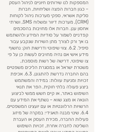
המספקות לנו שירותים חיוניים לניהול העסק
– כגון חברות הפצה ושליחויות, חברות
סליקת אשראי, ספקי מערכות ניהול לקוחות
(CRM), מערכות דיוור ומשלוח SMS, ושרתי
אחסון ענן. חברות אלו מחויבות בהסכמים
קפדניים לשמור על סודיות המידע ולהשתמש
בו אך ורק לצורך מתן השירות שנקבע עבור
סיפיל. 6.2. צווי שיפוטי ודרישות חוק: נחשוף
מידע אישי אם נהיה מחויבים לעשות כן על פי
צו שיפוטי, דרישה של רשות מוסמכת,
משטרת ישראל או במסגרת הליכים משפטיים
בהם החברה נדרשת להתגונן. 6.3. אכיפת
זכויות ומניעת עוולות: במידה והמשתמש
ביצע פעולה בלתי חוקית, הפר את תנאי
השימוש באתר, או קיים חשש ממשי לביצוע
הונאה או מצג שווא – נשתף את המידע עם
הרשויות הרלוונטיות או עם יועצינו המשפטיים.
6.4. שינוי מבנה תאגידי: במקרה של מיזוג
פעילות החברה, מכירת העסק או העברת
השליטה לחברה אחרת, זכויות השימוש