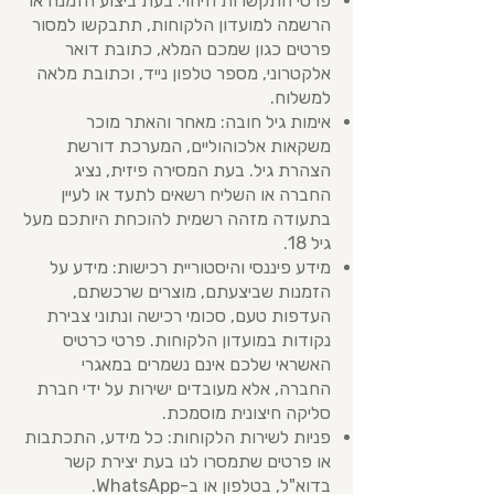
פרטי התקשרות וזיהוי: בעת ביצוע הזמנה או
הרשמה למועדון הלקוחות, תתבקשו למסור
פרטים כגון שמכם המלא, כתובת דואר
אלקטרוני, מספר טלפון נייד, וכתובת מלאה
למשלוח.
אימות גיל חובה: מאחר והאתר מוכר
משקאות אלכוהוליים, המערכת דורשת
הצהרת גיל. בעת המסירה פיזית, נציג
החברה או השליח רשאים לתעד או לעיין
בתעודה מזהה רשמית להוכחת היותכם מעל
גיל 18.
מידע פיננסי והיסטוריית רכישות: מידע על
הזמנות שביצעתם, מוצרים שרכשתם,
העדפות טעם, סכומי רכישה ונתוני צבירת
נקודות במועדון הלקוחות. פרטי כרטיס
האשראי שלכם אינם נשמרים במאגרי
החברה, אלא מעובדים ישירות על ידי חברת
סליקה חיצונית מוסמכת.
פניות לשירות הלקוחות: כל מידע, התכתבות
או פרטים שתמסרו לנו בעת יצירת קשר
בדוא"ל, בטלפון או ב-WhatsApp.