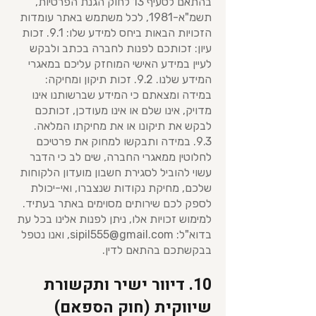
בהתאם לסעיף 13 לחוק הגנת הפרטיות,
תשמ"א-1981, לכל משתמש באתר עומדות
הזכויות הבאות ביחס למידע שלו: 9.1. זכות
עיון: זכותכם לפנות לחברה בכתב ולבקש
לעיין במידע האישי המוחזק עליכם במאגרי
המידע שלנו. 9.2. זכות תיקון ומחיקה:
במידה ומצאתם כי המידע שברשותנו אינו
מדויק, אינו שלם או אינו מעודכן, זכותכם
לבקש את תיקונו או את מחיקתו המלאה.
9.3. במידה ותבקשו למחוק את פרטיכם
לחלוטין ממאגרי החברה, שים לב כי הדבר
עשוי להוביל לסגירת חשבון מועדון הלקוחות
שלכם, מחיקת נקודות שנצברו, ואי-יכולת
לספק לכם שירותים מסוימים באתר בעתיד.
למימוש זכויות אלו, ניתן לפנות אלינו בכל עת
בדוא"ל:
sipil555@gmail.com
, ואנו נטפל
בבקשתכם בהתאם לדין.
10. דיוור ישיר ותקשורת
שיווקית (חוק הספאם)