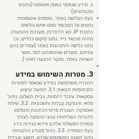
ב. מידע שנאסף באופן אוטומטי (נתונים
טכנולוגיים):
בעת הגלישה באתר, נאספים אוטומטית
נתונים על המכשיר ממנו אתם גולשים:
כתובת IP, סוג הדפדפן, מערכת ההפעלה,
מזהה מכשיר נייד, נתוני מיקום כלליים, וכן
נתוני גלישה והתנהגות באתר (עמודים בהם
צפיתם, מוצרים שהוספתם לסל, משך
השהות באתר, ומקור ההגעה לאתר).
3. מטרות השימוש במידע
החברה משתמשת במידע שנאסף למטרות
הלגיטימיות הבאות: 3.1. תפעול וביצוע
עסקאות: עיבוד הזמנות, גביית תשלום, ניהול
מלאי, והנפקת קבלות וחשבוניות. 3.2. שילוח
ואספקה: העברת פרטי הכתובת והטלפון
לחברות השליחויות ונהגי ההפצה לצורך
מסירת המשלוח אליכם ווידוא בגירות כדין
בעת המסירה. 3.3. ניהול מועדון הלקוחות:
ניהול חשבון המשתמש שלכם, חישוב וצבירת