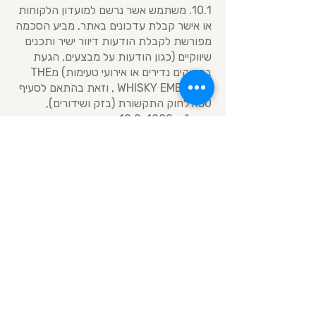
10.1. משתמש אשר נרשם למועדון הלקוחות
או אישר קבלת עדכונים באתר, מביע הסכמה
מפורשת לקבלת הודעות דיוור ישיר ותכנים
שיווקיים (כגון הודעות על מבצעים, הגעת
בקבוקים נדירים או אירועי טעימות) מTHE
WHISKY EMBASSY , וזאת בהתאם לסעיף
30א לחוק התקשורת (בזק ושידורים),
תשמ"ב-1982. 10.2. זכות החזרה
מהסכמה (הסרה): בכל הודעה שיווקית
שתישלח אליכם (בדוא"ל או ב-SMS) ייכלל
קישור או מנגנון פשוט המאפשר לכם להסיר
את עצמכם מרשימת התפוצה באופן מיידי
("הסר"). כמו כן, תוכלו לבקש הסרה
באמצעות פנייה ישירה בכתב לשירות
הלקוחות שלנו. 10.3. גם לאחר הסרתכם
מרשימת הדיוור השיווקי, החברה שומרת
לעצמה את הזכות לשלוח לכם הודעות
תפעוליות חיוניות הנוגעות ישירות לחשבונכם
או להזמנות שביצעתם (למשל: אישור תשלום,
עדכון סטטוס משלוח או התראות אבטחה).