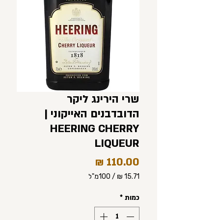
שרי הירינג ליקר
הדובדבנים האייקוני |
HEERING CHERRY
LIQUEUR
מחיר
/
100מ"ל
‏15.71 ‏₪
לכל
כמות
*
100
Milliliters