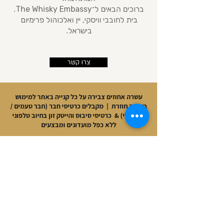
ברוכים הבאים ל־The Whisky Embassy.
בית לחובבי וויסקי, יין ואלכוהול פרימיום
בישראל.
צרו קשר
עשרה אחוזים צבירה על כל קנייה באתר למימוש
בקנייה חוזרת | מקבלים כרטיסי חבר (חבר טעמים /
חבר שלי) & כרטיסי סיבוס והייטק זון בחיוב טלפוני
ללא כפל מועדונים ומבצעים
ABOUT US
אודות
החנות שלנו