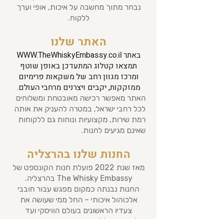
נבחר מתוך מחשבה על איכות, אופי וערך
ללקוח.
האתר שלנו
באתר
WWW.TheWhiskyEmbassy.co.il
תמצאו קטלוג המתעדכן באופן שוטף
ומרכז מגוון רחב של משקאות פרימיום
ממזקקות, יקבים ויצרנים מרחבי העולם.
האתר מאפשר רכישה מאובטחת ומשלוחים
לכל רחבי ישראל, במטרה להעניק את אותה
רמת שירות, מקצועיות ונוחות גם ללקוחות
שאינם מגיעים לחנות.
החנות שלנו בהרצליה
מאז שנת 2022 פועלת חנות הקונספט של
The Whisky Embassy בהרצליה.
החנות נבנתה כמקום מפגש עבור חובבי
אלכוהול איכותי – החל ממי שעושה את
צעדיו הראשונים בעולם הוויסקי ועד