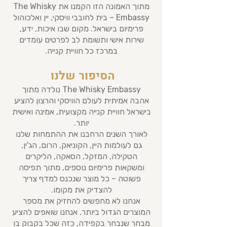
מתוך האמונה הזו הקמנו את The Whisky
Embassy – בית לחובבי וויסקי, יין ואלכוהול
פרימיום בישראל. מקום שבו איכות, ידע,
שירות אישי ותשומת לב לפרטים עומדים
במרכז כל חוויית קנייה.
הסיפור שלנו
The Whisky Embassy נולדה מתוך
אהבה אמיתית לעולם הוויסקי והרצון להציע
בישראל חוויית קנייה מקצועית, אמינה ואישית
יותר.
לאורך השנים הרחבנו את ההתמחות שלנו
גם לעולמות היין, הקוניאק, הרום, הג'ין,
הטקילה, המזקל, הסאקה, הליקרים
ומשקאות פרימיום נוספים, מתוך תפיסה
פשוטה – כל מוצר שנכנס למדף צריך
להצדיק את מקומו.
אנחנו לא מחפשים להחזיק את מספר
המוצרים הגדול ביותר. אנחנו שואפים להציע
מבחר שנבחר בקפידה, כזה שכל בקבוק בו