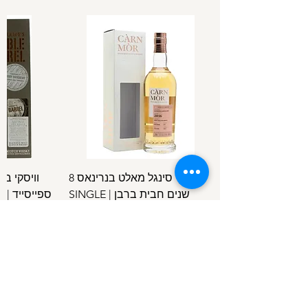
וויסקי סינגל מאלט בנרינאס 8
וויסקי ב
שנים חבית ברבן | SINGLE
ספ
SPEYSIDE
MALT BENRINNES 8 Y.O B.C
מחיר
/
100מ"ל
5
1
.
4