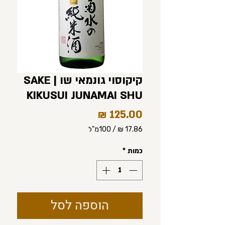
קיקוסוי גונמאי שו | SAKE
KIKUSUI JUNAMAI SHU
מחיר
/
100מ"ל
‏17.86 ‏₪
לכל
כמות
*
100
Milliliters
הוספה לסל