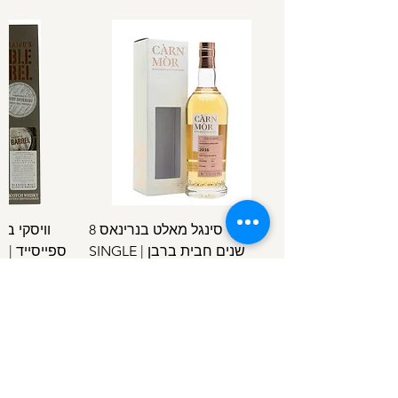
וויסקי סינגל מאלט בנרינאס 8
וויסקי ב
שנים חבית ברבן | SINGLE
ספ
SPEYSIDE
MALT BENRINNES 8 Y.O B.C
מחיר
/
100מ"ל
5
1
.
4