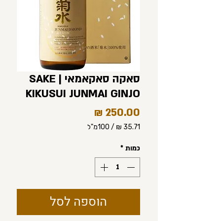
סאקה סאקאמאי | SAKE
KIKUSUI JUNMAI GINJO
מחיר
/
100מ"ל
‏35.71 ‏₪
לכל
כמות
*
100
Milliliters
הוספה לסל