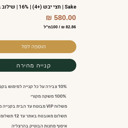
Sake | חצי יבש (+4) | 16% | שילוב בין פירותיות לבין רמת טוהר גבוהה
580.00 ₪
82.86 ₪ / 100מ"ל
הוספה לסל
קנייה מהירה
10% צבירה על כל קנייה למימוש בקנייה חוזרת עם חבר מועדון (חינם)
️ 100% משקה מקורי
משלוח VIP מבוטח עד הבית בקנייה מעל 300 ש"ח
תשלום מאובטח באתר עד 12 תשלומים
איסוף מחנות הבוטיק בהרצליה