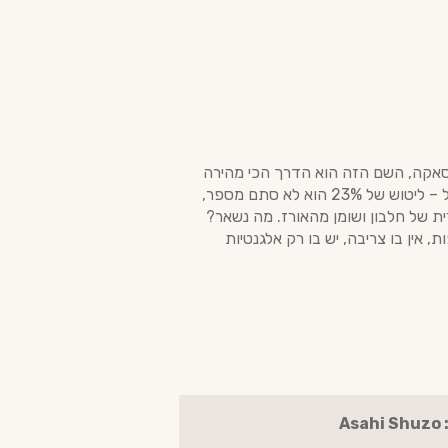
Dassai 2 הוא ה-Rockstar. זהו הדגל של מבשלת Asahi Shuzo, ובעולם הסאקה, השם הזה הוא הדרך הכי מהירה
לומר "אני יודע מה אני שותה". מדובר כאן באחד מהישגי הנדסת האורז המרשימים ביותר בהיסטוריה של האלכוהול – ליטוש של 23% הוא לא סתם מספר,
ת של חלבון ושומן מהאורז. מה נשאר?
, אין בו צריבה, יש בו רק אלגנטיות
As