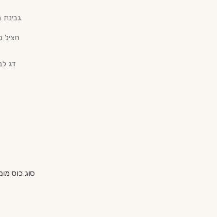
גבינת 
חציל ב
דג לב
סוג כוס מומ