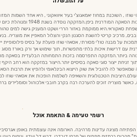
על המבשלה
וזו , השוכנת במחוז יאמאגוצ'י בעיר איוואקוני , היא אחד השמות המזו
מהפכת איכות הסאקה המודרנית ביפן.המזקקה נוסדה 
פחת סאקוראי.היא ממוקמת באזור הררי ושקט המעניק גישה למים טהורי
בים, מרכיב קריטי להשגת הסגנון הנקי והצלול המאפיין את מוצריה. בני
כות על מבנה טוז'י מסורתי, אסאהי שוזו פועלת על בסיס פילוסופיית י
רנית עם דרישות איכות בלתי מתפשרות, תוך שימוש אך ורק באורז מסוג י
הה ביותר.המזקקה התפרסמה בזכות התמחותה הבלעדית בסאקה מסוג
 תוך זניחת ייצור סוגי סאקה בסיסיים יותר.הייצור במזקקה הוא רחב היקף
שמאפשר לה להוביל את שוק הייצוא הבינלאומי ולהפיץ את תרבות הסא
עולם.היציבות הטכנולוגית והשאיפה לשלמות הופכות את אסאהי שוזו למ
 כאשר מוצריה זוכים להערכה רבה בקרב חובבי אלכוהול וסומליירים ברח
רשמי טעימה & התאמת אוכל
הפתיחה מציגה עדינות מרהיבה. הארומה אינה עוצמתית באופן אגרסיבי,
 מהכוס ברמזים מפתים של פרחי דובדבן, דבש דל ועדין, וניחוח רענן ש