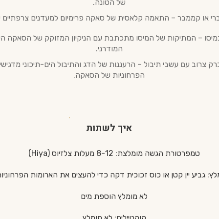
של הטונה.
ברי או קממבר – התאמה קלאסית של סאקה פרימיום למעדנים צרפתיים ע
מיסו – המתיקות של המיסו מתכתבת עם הניקיון המזוקק של הסאקה הי
המודרני.
רק צרוב עם עשבי תיבול – הרעננות של הדג והתיבול הים-תיכוני מדגישי
הפרחוניות של הסאקה.
איך לשתות
טמפרטורת הגשה מומלצת: 8-12 מעלות צלזיוס (Hiya)
לץ: גביע יין קטן או כוס זכוכית דקה כדי להעצים את הארומות הפרחוניות 
לא מומלץ הוספת מים
קוקטיילים: לא מומלץ