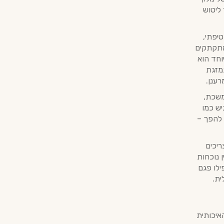
 ליטוש
Da. המרקם הוא קטיפתי,
מתקתקים
וחד הוא
מתמזגת
ענן.
Da. היא נמשכת ונמשכת,
יש כמו
 להפך –
ריכים
ה נדירה בין נוכחות
ילו פגם
ית.
ת העדינה והאיכותית