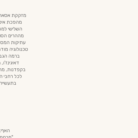
מזקקת אסאהי ש
השלישי למש
מההרים הסוב
עתיקות המסתמ
טכנולוגיה מוד
ברמה הגבו
דאיגינז'ו,
בקפדנות, מה 
לכל רחבי ה
בתעשייה,
האף: 
"מרחפת"