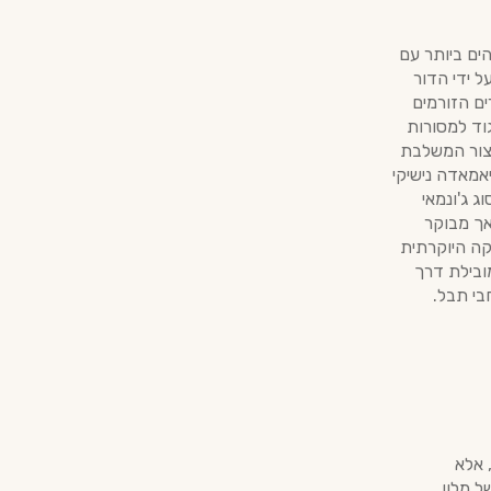
הים ביותר עם
בשנת 1948 ומנוהלת כיום על ידי הדור
ם הזורמים
גוד למסורות
יצור המשלבת
אמאדה נישיקי
 ג'ונמאי
 אך מבוקר
קה היוקרתית
ובילת דרך
בי תבל.
 אלא
ל מלון