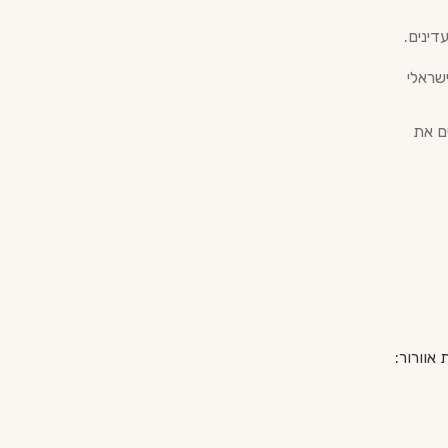
דינים.
שראלי
ם את
אוורור: