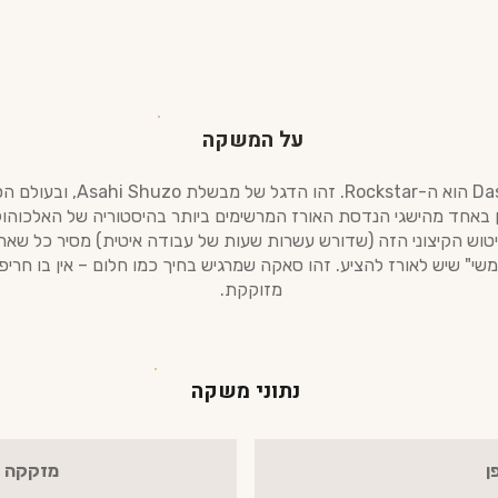
על המשקה
אם ה-Dassai 39 הוא כוכב, ה-3
וש הקיצוני הזה (שדורש עשרות שעות של עבודה איטית) מסיר כל שארי
משי" שיש לאורז להציע. זהו סאקה שמרגיש בחיך כמו חלום – אין בו חריפות
מזוקקת.
נתוני משקה
ן
מזקקה : ahi Shuzo