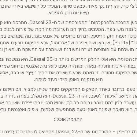
יצ'י טרי. זהו ריח נקי מאוד, כמעט טהור, המעיד על השימוש באורז שעבר
קיצוני ומדויק להפליא.
החיך: כאן מתגלה ה"חלקלקות" המפורסמת של ה-ssai 23
ל נפח משי בפה. הטעמים בחיך הם תערובת מהודקת של פירות לבנים 
יסי, תפוח ירוק קריספי, ורמזים טרופיים של אננס בוגר. מה שמרשים במי
ה"טוהר" (Purity); אין כאן שום צריבה של אלכוהול, אלא מתיקות טבעית ש
 מושלמת עם חומציות זעירה ומעודנת ששומרת על המשקה חי, מאוזן ומר
הסיומת: הסיומת היא אולי החלק המרשים ביותר ב-ssai 23
צורה איטית וחלקה מאוד, ומותירה טעם לוואי נקי, אלגנטי ופרחוני שמרג
 של מתיקות טהורה. זו סיומת שלא משאירה את החיך "עייף" או כבד, אלא
היא מזמינה באופן מיידי לעוד לגימה.
 טעם: מדובר באחד הסאקים המזוקקים ביותר שניתן למצוא. אם הייתם צ
לתרגם את המושג "איכות" לטעם, זהו ה-Dassai 23. הוא משלב בצור
עשירה לבין רמת טוהר גבוהה כל כך, שהוא מרגיש כמו יצירה שאין בה אפ
 הוא סאקה שפונה לאניני טעם שמחפשים שלמות, איפוק ואלגנטיות נוזל
התאמת אוכל :
סשימי טונה בלו-פין – המורכבות של ה-Dassai 23 מחמיאה לשומניו