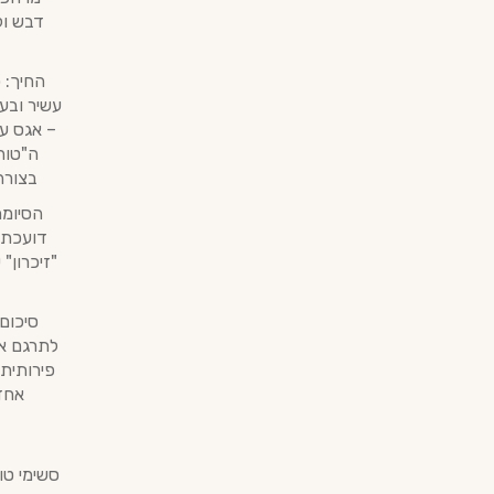
דבש ול
עשיר ובע
– אגס עס
בצורה
דועכת ב
"זיכרון"
סיכום
פירותית 
אחד.