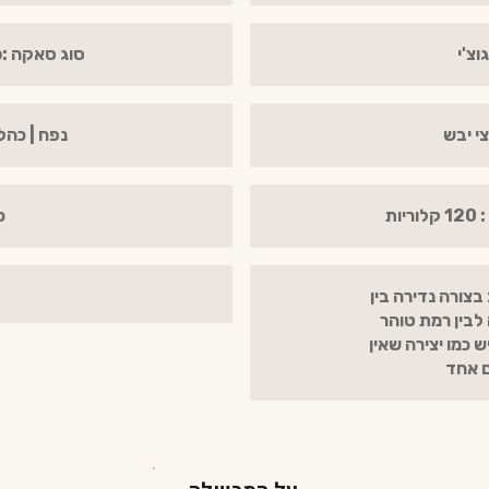
וצ'י
סוג סאקה :Junmai Daiginjo
י יבש
נפח | כהל : 720 מ"ל |
כ
צורה נדירה בין
לבין רמת טוהר
 כמו יצירה שאין
ם אחד