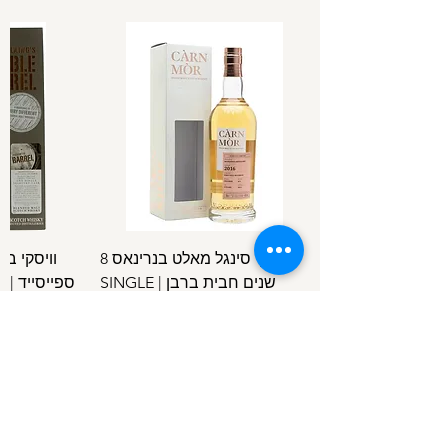
וויסקי סינגל מאלט בנרינאס 8
וויסקי ב
שנים חבית ברבן | SINGLE
ספ
SPEYSIDE
MALT BENRINNES 8 Y.O B.C
מחיר
/
100מ"ל
5
1
.
4