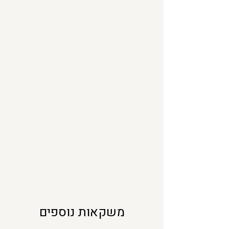
1
0
0
מ
י
ל
י
ל
י
ט
ר
י
ם
משקאות נוספים