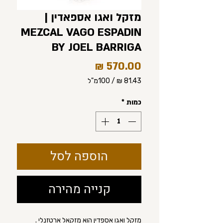
מזקל ואגו אספאדין |
MEZCAL VAGO ESPADIN
BY JOEL BARRIGA
מחיר
/
100מ"ל
‏81.43 ‏₪
לכל
כמות
*
100
Milliliters
הוספה לסל
קנייה מהירה
מזקל ואגו אספדין הוא מזקאל ארטזנלי .