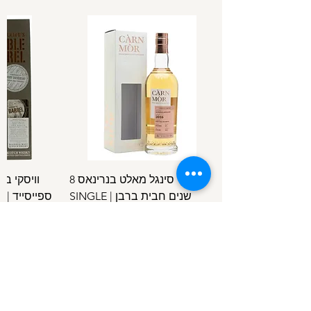
וויסקי סינגל מאלט בנרינאס 8
וויסקי ב
שנים חבית ברבן | SINGLE
ספ
SPEYSIDE
MALT BENRINNES 8 Y.O B.C
מחיר
/
100מ"ל
5
1
.
4