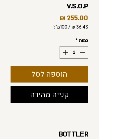
V.S.O.P
מחיר
/
100מ"ל
‏36.43 ‏₪
לכל
כמות
*
100
Milliliters
הוספה לסל
קנייה מהירה
BOTTLER