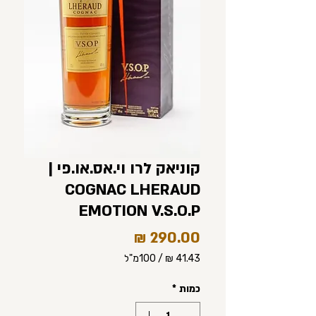
קוניאק לרו וי.אס.או.פי |
COGNAC LHERAUD
EMOTION V.S.O.P
מחיר
/
100מ"ל
‏41.43 ‏₪
לכל
כמות
*
100
Milliliters