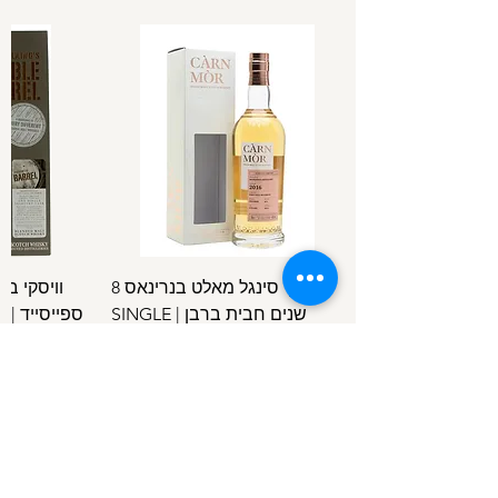
וויסקי סינגל מאלט בנרינאס 8
וויסקי ב
שנים חבית ברבן | SINGLE
ספ
SPEYSIDE
MALT BENRINNES 8 Y.O B.C
מחיר
/
100מ"ל
5
1
.
4