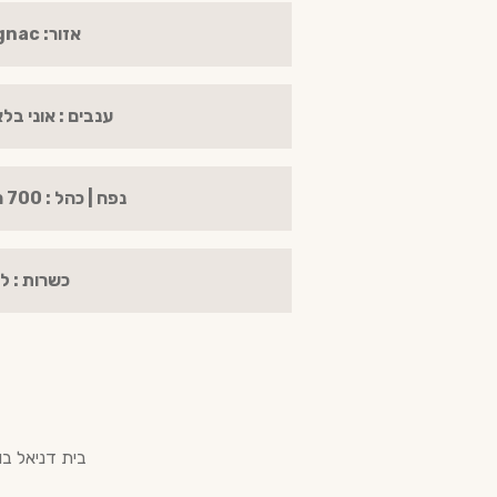
אזור: Cognac
ענבים : אוני בלאן 0%
נפח | כהל : 700 מ"ל | 60%
כשרות : ל