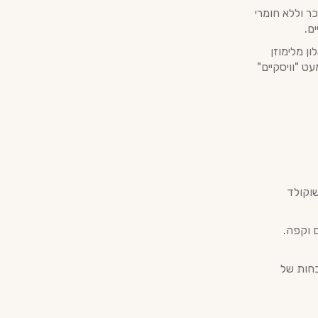
ר וללא חומרי
ם.
ן מלימוזן
עט "וויסקיים"
שוקולד
ם וקפה.
כחות של