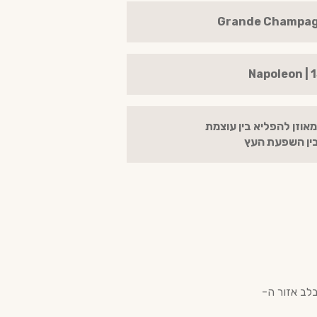
מאוזן להפליא בין עוצמת
בין השפעת העץ
בוז'ו (Daniel Bouju) הוא בית משפחתי עצמאי השוכן ב-Saint-Preuil, בלב אזור ה-