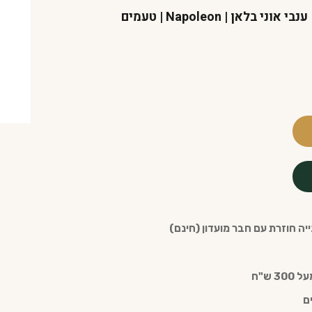
דניאל בוז'ו | Grande Champagne | ענבי אוני בלאן | Napoleon | טעמים