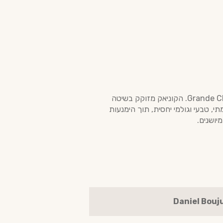
Daniel Bouju Royal הוא קוניאק איכותי המופק מ-100% ענבי Ugni Blanc הגדלים באזור ה-Grande Champagne. הקוניאק מזוקק בשיטה
י, טבעי וגולמי יחסית, תוך הימנעות
יושנים.