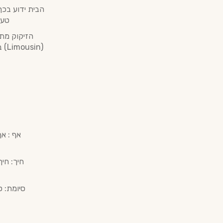
הבית ידוע בכך
טעם
הזיקוק מתב
(in
אף : אף
חיך: חי
סיומת: ס