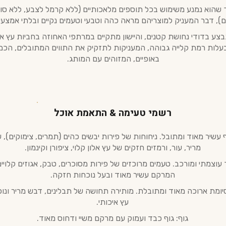
 שהוא נמנע משימוש בכל תוספים מלאכותיים (ללא קרמל לצבע, ללא סוכ
), דבר המעניק למוצריהם מראה כהה וטבעי וטעמים נקיים ובלתי אמצעיי
צע בדודי נחושת קטנים, והיישון מתקיים במרתפי האחוזה בחביות עץ אלו
Limous) בעלות רמת קלייה גבוהה, המעניקות לתזקיק את התווים המתובלים, הכמ
באופיים, המזוהים עם המותג.
רשמי טעימה & התאמת אוכל
 עשיר מאוד ומתובל. ניחוחות של פירות יבשים כהים (תמרים, צימוקים), 
מריר, עור, ורמזים חזקים של עץ אלון קלוי, ציפורן וקינמון.
ך עוצמתי ומורכב. טעמים מרוכזים של פירות מסוכרים, טבק, אגוזים קלויי
המרקם עשיר מאוד ובעל נוכחות חזקה.
יומת ארוכה מאוד ומתובלת. מותירה תחושה של תבלינים, דבש מריר ונו
עץ איכותי.
גוף: גוף כבד ועמוק עם מרקם משיי ודחוס מאוד.