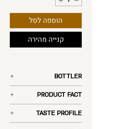
הוספה לסל
קנייה מהירה
BOTTLER
PRODUCT FACT
מדינה: צרפת
TASTE PROFILE
מזקקה :Maison Lheraud
אזור: Cognac
תת אזור : Petite Champagne
אף
: באף נפתחים ניחוחות של משמש מיובש,