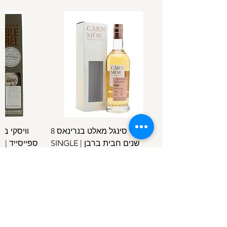
וויסקי סינגל מאלט בנרינאס 8
וויסקי ב
שנים חבית ברבן | SINGLE
ספ
SPEYSIDE
MALT BENRINNES 8 Y.O B.C
מחיר
/
100מ"ל
5
1
.
4