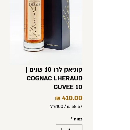
קוניאק לרו 10 שנים |
COGNAC LHERAUD
CUVEE 10
מחיר
/
100מ"ל
‏58.57 ‏₪
לכל
כמות
*
100
Milliliters