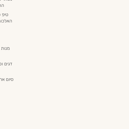
הח
האלכוה
מנות 
דגים ופ
סיום אר