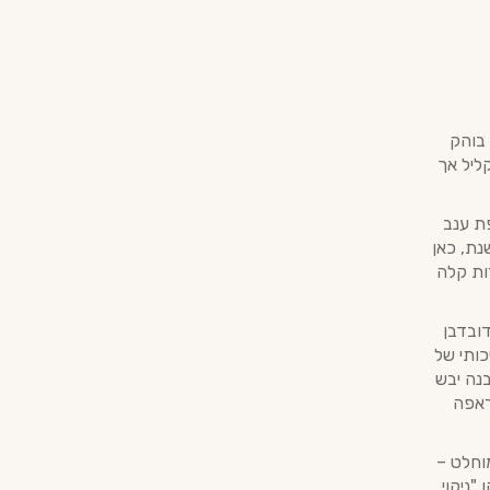
 בוהק
ליל אך
ת ענב
נת, כאן
רות קלה
דובדבן
כותי של
מבנה יבש
ראפה
וחלט –
"ניקוי