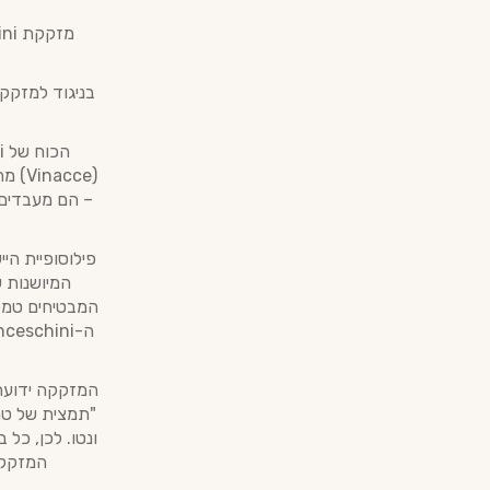
(cce
– הם מעבדים 
המבטיחים טמפר
המזקקה ידועה 
"תמצית של טר
המזקק, 