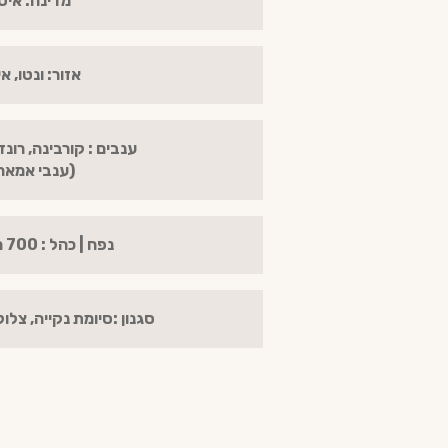
מדינה: איט
אזור: ונטו, א
ענבים : קורבינה, רונד
(ענבי אמאר
נפח | כהל : 700 מ"ל | 40%
סגנון :סיומת נקייה, צלו