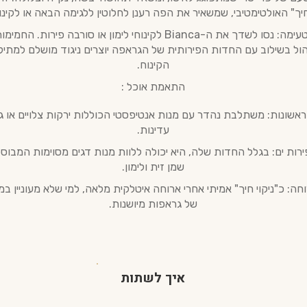
יך" האולטימטיבי, שמשאיר את הפה רענן לחלוטין ללגימה הבאה או לקינו
טיפ טעימה: נסו לשדך את ה-Bianca לקינוחי לימון או סורבה פירות. הח
ול בשילוב עם החדות הפירותית של הגראפה יוצרים ניגוד מושלם למתיק
הקינוח.
התאמת אוכל :
ראשונות: משתלבת נהדר עם מנות אנטיפסטי הכוללות ירקות צלויים או ג
עדינות.
ירות ים: בגלל החדות שלה, היא יכולה ללוות מנות דגים מסוימות המבוס
שמן זית ולימון.
וחה: כ"ניקוי חיך" אמיתי אחרי ארוחה איטלקית מלאה, למי שלא מעוניין ב
של גראפות מיושנות.
איך לשתות