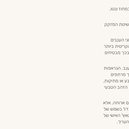
שבמחוז ונטו,
מנות מוחלטת ל"שיטת המזקק
ת זגי הענבים
הקריטית ביותר
בכך מבטיחים
 אחרי הענב. הגראפות
וברות יישון בחביות עץ אלון (Oak Barrels) בתוך מרתפים
ע או מתיקות,
וון הזהב הטבעי
ם ארוחה, אלא
גדל בשמש של
י ואת הטאץ' האישי של
העריך.