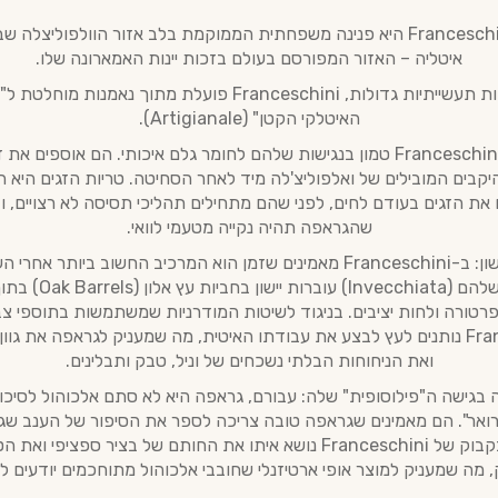
מזקקת Franceschini היא פנינה משפחתית הממוקמת בלב אזור הוולפוליצלה 
איטליה – האזור המפורסם בעולם בזכות יינות האמארונה שלו.
בניגוד למזקקות תעשייתיות גדולות, Franceschini פועלת מתוך נא
האיטלקי הקטן" (Artigianale).
הכוח של Franceschini טמון בנגישות שלהם לחומר גלם איכותי. הם אוספים א
Vina) מהיקבים המובילים של ואלפוליצ'לה מיד לאחר הסחיטה. טריות הזגים היא 
את הזגים בעודם לחים, לפני שהם מתחילים תהליכי תסיסה לא רצויים, ו
שהגראפה תהיה נקייה מטעמי לוואי.
פילוסופיית היישון: ב-Franceschini מאמינים שזמן הוא המרכיב החשוב ביותר
המיושנות שלהם (Invecchiata) ע
טורה ולחות יציבים. בניגוד לשיטות המודרניות שמשתמשות בתוספי צב
ה-Franceschini נותנים לעץ לבצע את עבודתו האיטית, מה שמעניק לגראפה את ג
ואת הניחוחות הבלתי נשכחים של וניל, טבק ותבלינים.
בגישה ה"פילוסופית" שלה: עבורם, גראפה היא לא סתם אלכוהול לסיכו
ואר". הם מאמינים שגראפה טובה צריכה לספר את הסיפור של הענב ש
ונטו. לכן, כל בקבוק של Franceschini נושא איתו את החותם של בציר ספציפ
מה שמעניק למוצר אופי ארטיזנלי שחובבי אלכוהול מתוחכמים יודעים ל