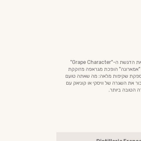
ה-Bianca היא התזקיק שמגדיר את הטרואר של Valpolicella בצורתו הבתולית. היעדר היישון בעץ מאפשר את הדגשת ה-"Grape Character"
צד "אמארונה" הופכת מגראפה מזוקקת
 עוצמה ארומטית גבוהה, ללא השפעה חיצונית של אלון או וניל. ה-Bianca מבית Franceschini מספקת שקיפות מלאה: מה שאתה טועם
ר את השגרה של וויסקי או קוניאק עם
ה הטובה ביותר.