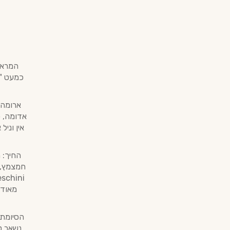
המראה
כמעט "ח
ארומה 
אדומה, פ
אין וניל
החיך: 
חמצמץ, ח
מאוד,
הסיומת 
נשאר טע