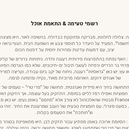
רשמי טעימה & התאמת אוכל
: צלולה לחלוטין, מבריקה ומזוקקת כבדולח. בחשיפה לאור, היא מציגה
שמלי", המעיד על היעדר כל תוספי צבע או השפעת חבית. הגוף נראה ק
יציב, עם דמעות עדינות ומהירות יחסית על דפנות הכוס.
: האף נפתח בהתפרצות פירותית רעננה וחדה. ניחוחות ברורים של קליפ
רחי בר הרריים ורמיזה לעשבי תיבול ים-תיכוניים. שלא כמו הגרסה המיוש
 או עץ; יש כאן "גראסיות" רעננה, ניחוח של יקב ביום עבודה, וקריצה למרי
של אגוזים ירוקים. הארומה מרוכזת מאוד, נקייה ומזמינה לגימה.
התחושה בחיך היא מיידית ואנרגטית. תחושה של "פרי טרי" – טעמים של 
מוציות ואפילו רמז לליים בסיומת. התזקיק בעל עוצמה, אך הזיקוק האי
Franceschini מבטיח שהאלכוהול לא צורב אלא "מחמם" באופן נעים. יש כאן 
 כמעט מינרלי, עם חומציות טבעית של הענב שמרעננת את החיך. זוהי ג
ש"חותכת" את הטעמים בקלות.
: הסיומת ארוכה באופן מפתיע עבור תזקיק לבן. היא מתאפיינת בטוהר מ
ם של פרי טרי שמתפוגג לאיטו, ומשאיר תחושה יבשה, נקייה וצלולה. זהו 