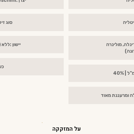
ליה
יצרן :Distilleria Franceschini
יטליה
סוג זיק
ינלה, מולינרה
יישון :ללא (Bianca / צלולה
ונה)
כש
לה ומרעננת מאוד
על המזקקה