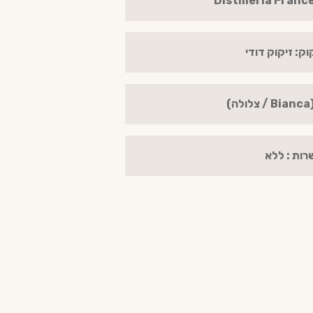
וק: זיקוק דודי
)
רות : ללא