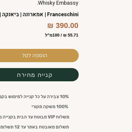
Whisky Embassy.
Franceschini | אמארונה | ביאנקה | 40% | ניחוחות של פירות אדומים
390.00 ₪
55.71 ₪ / 100מ"ל
הוספה לסל
קנייה מהירה
10% צבירה על כל קנייה למימוש בקנייה חוזרת עם חבר מועדון (חינם)
️ 100% משקה מקורי
משלוח VIP מבוטח עד הבית בקנייה מעל 300 ש"ח
תשלום מאובטח באתר עד 12 תשלומים