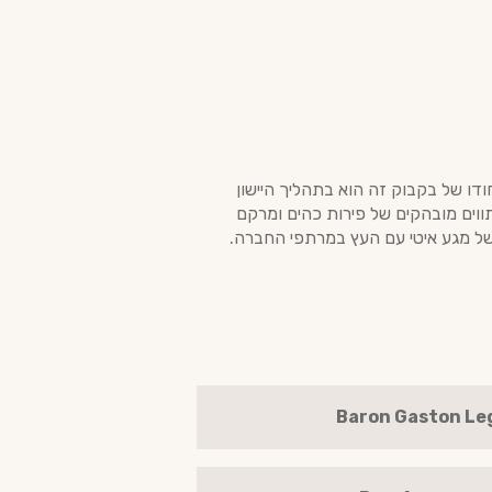
Baron Gaston Legr הוא ביטוי אלגנטי ובוגר של בציר 1968 מלב אזור ה-Bas-Armagnac. ייחודו של בקבוק זה הוא בתהליך היישון
ורכב ועמוק, הכולל תווים מובהקים של פירות כהים ומרקם