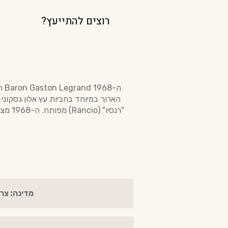
רוצים להתייעץ?
"רנסיו" (Rancio) מפותח. ה-1968 מציג אינטגרציה יוצאת דופן של אלכוהול וטאנינים, שנרכשה בזכות עשורים של מגע איטי עם העץ במרתפי החברה.
מדינה: צר