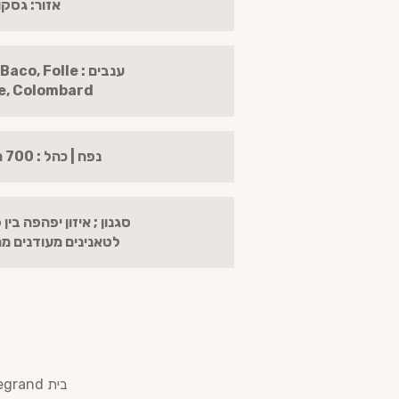
אזור: גסקו
ענבים : , Folle
e, Colombard
נפח | כהל : 700 מ"ל | 40%
סגנון ; איזון יפהפה בין
לטאנינים מעודנים מ