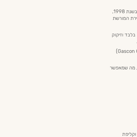
מאז הקמתו לפני למעלה מ-120 שנה, הבית שומר באדיקות על שיטות ייצור עתיקות. בשנת 1998,
שמירת המורשת
בלבד וזיקוק
הארמניאק שלהם מתיישן לאיטו במרתפים עתיקים, בתוך חביות עץ אלון גסקוני (Gascon Oak)
ו, מה שמאפשר
וקליפת