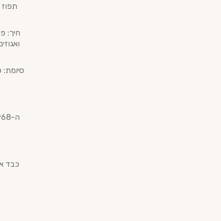
תפוז מ
חיך: פ
ואגוזי
סיומת: 
כבד או