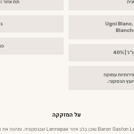
ניה
תת אזור :Bas-Armagnac
Ugni Blanc, Baco
גיל
Blanch
כש
 פירותיות עמוקה
העץ הגסקוני.
על המזקקה
בית Baron Gaston Legrand שוכן בלב אזור Lannepax שבגסק