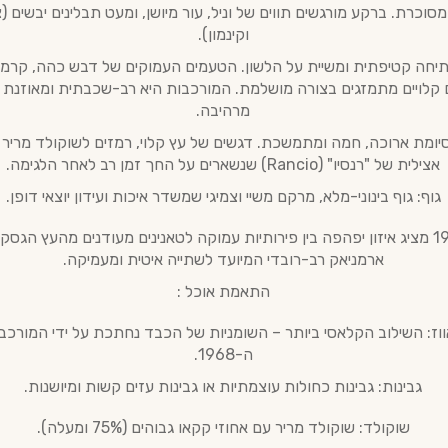
סוכרת. ברקע מורגשים תווים של וניל, עור מיושן, ומעט תבלינים יבשים (צ
וקינמון).
תיחה קטיפתית ומשיית על הלשון. הטעמים העמוקים של דבש כהה, קרמל
ם קלויים מתמזגים בצורה מושלמת. המורכבות היא רב-שכבתית ומאוזנת 
מרהיבה.
סיומת ארוכה, חמה ומתמשכת. דגשים של עץ קלוי, רמזים לשוקולד מריר 
אצילית של "רנסיו" (Rancio) שנשארים על החך זמן רב לאחר הלגימה.
גוף: גוף בינוני-מלא, מרקם משיי וצמיגי שמשדר איכות ועידון יוצאי דופן.
ה-1968 מציג איזון יפהפה בין פירותיות עמוקה לטאנינים מעודנים מהעץ הגסקונ
ארמניאק רב-רובדי המיועד לשתייה איטית ומעמיקה.
התאמת אוכל :
וז: השילוב הקלאסי ביותר – השומניות של הכבד נחתכת על ידי המורכב
ה-1968.
גבינות: גבינות כחולות עוצמתיות או גבינות עזים קשות ומיושנות.
שוקולד: שוקולד מריר עם אחוזי קקאו גבוהים (75% ומעלה).