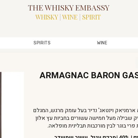
THE WHISKY EMBASSY
WHISKY | WINE | SPIRIT
SPIRITS
WINE
ARMAGNAC BARON GAS
Baron Gaston Legrand  הוא ארמניאק וינטאג' נדיר בעל עומק מרגש, המגלם
יק שבילה מעל חמישה עשורים בחביות עץ אלון
ת פרי בוגר לבין מורכבות תבלינית מופלאה.
ברון גסטון לגרנד | 1968 | בלנד ענבים | 40% |מרקם עגול, עשיר שמשדר