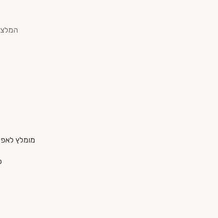
מומלץ לאפשר לו "לנשום" 
כ