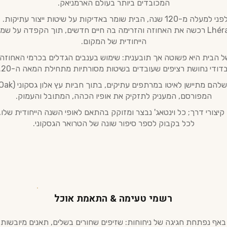
המכובדים ביותר בעולם הארמניאק.
משפחת Lhéraud רכשה את האחוזה והזרימה בה חיים חדשים, תוך הקפדה על 
הייחודית של המקום.
ל הבית היא פשוטה אך תובענית: שימוש בענבים הגדלים בכרמי האחוזה 
דודי נחושת רציפים שעובדים בשיטות מסורתיות מתחילת המאה ה-20.
המפורסם, המעניק לתזקיק את אופיו הכהה, המתובל והעמוק.
קיצורי דרך; כל וינטאג' נבצר ומזוקק בהתאם לאופי השנה הייחודית של
לכל בקבוק לספר סיפור שונה של הטרואר הגסקוני.
רשמי טעימה & התאמת אוכל
באף נפתחת חגיגה של ניחוחות: שזיפים שחורים בשלים, תאנים מיובשות 