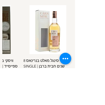
וויסקי סינגל מאלט בנרינאס 8
וויסקי ב
שנים חבית ברבן | SINGLE
ספ
SPEYSIDE
MALT BENRINNES 8 Y.O B.C
מחיר
/
100מ"ל
5
1
.
4