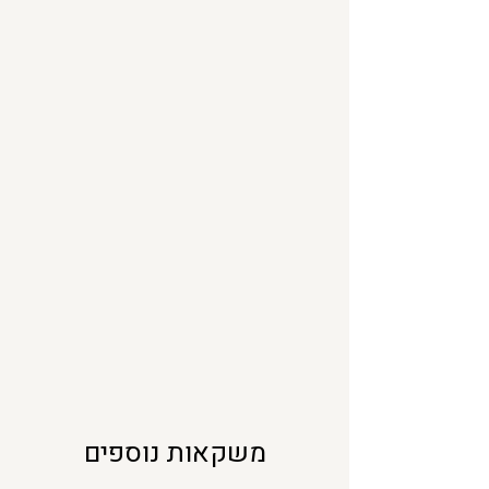
ל
י
ל
י
ט
ר
י
ם
משקאות נוספים