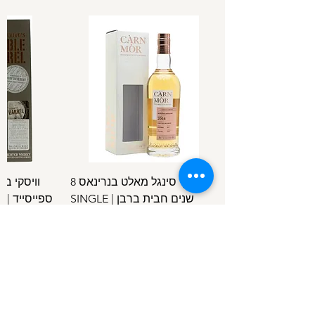
וויסקי סינגל מאלט בנרינאס 8
וויסקי ב
שנים חבית ברבן | SINGLE
ספ
SPEYSIDE
MALT BENRINNES 8 Y.O B.C
מחיר
/
100מ"ל
5
1
.
4