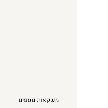
0
מ
י
ל
י
ל
י
ט
ר
י
ם
משקאות נוספים