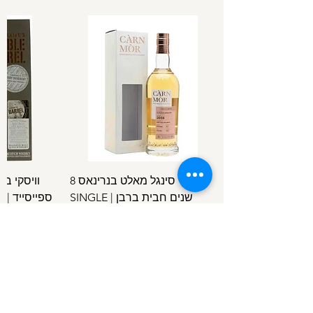
וויסקי סינגל מאלט בנרינאס 8
וויסקי ב
שנים חבית ברבן | SINGLE
ספ
SPEYSIDE
MALT BENRINNES 8 Y.O B.C
מחיר
/
100מ"ל
5
1
.
4