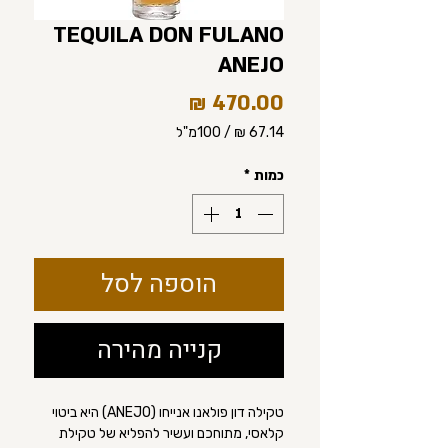
TEQUILA DON FULANO
ANEJO
מחיר
/
100מ"ל
‏67.14 ‏₪
לכל
כמות
*
100
Milliliters
הוספה לסל
קנייה מהירה
טקילה דון פולאנו אנייחו (ANEJO) היא ביטוי
קלאסי, מתוחכם ועשיר להפליא של טקילת