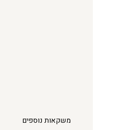
0
מ
י
ל
י
ל
י
ט
ר
י
ם
משקאות נוספים