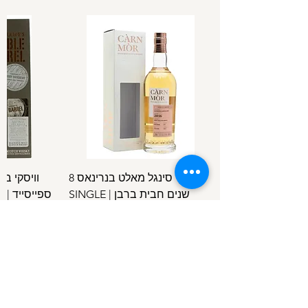
וויסקי סינגל מאלט בנרינאס 8
וויסקי ב
שנים חבית ברבן | SINGLE
ספ
SPEYSIDE
MALT BENRINNES 8 Y.O B.C
מחיר
/
100מ"ל
5
1
.
4