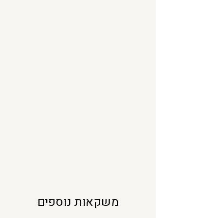
0
מ
י
ל
י
ל
י
ט
ר
י
ם
משקאות נוספים