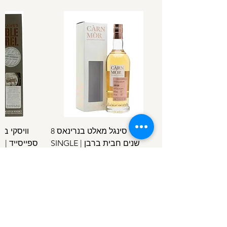
וויסקי סינגל מאלט בנרינאס 8
וויסקי ב
שנים חבית ברבן | SINGLE
ספ
SPEYSIDE
MALT BENRINNES 8 Y.O B.C
מחיר
/
100מ"ל
5
1
.
4