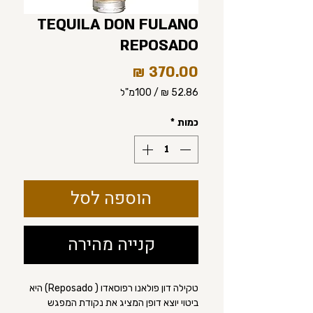
TEQUILA DON FULANO
REPOSADO
מחיר
/
100מ"ל
‏52.86 ‏₪
לכל
כמות
*
100
Milliliters
הוספה לסל
קנייה מהירה
טקילה דון פולאנו רפוסאדו ( Reposado) היא
ביטוי יוצא דופן המציג את נקודת המפגש