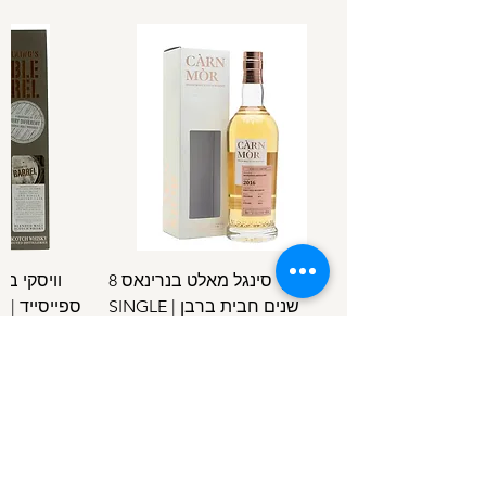
וויסקי סינגל מאלט בנרינאס 8
וויסקי ב
שנים חבית ברבן | SINGLE
ספ
SPEYSIDE
MALT BENRINNES 8 Y.O B.C
מחיר
/
100מ"ל
5
1
.
4