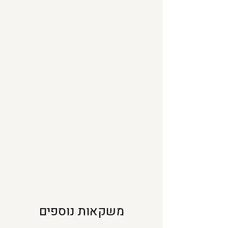
י
ל
י
ל
י
ט
ר
י
ם
משקאות נוספים