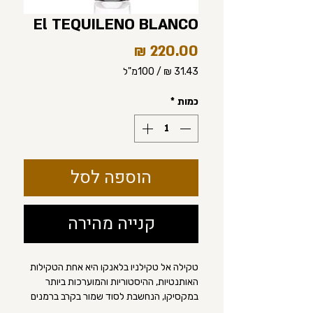
El TEQUILENO BLANCO
מחיר
/
100מ"ל
‏31.43 ‏₪
לכל
כמות
*
100
Milliliters
הוספה לסל
קנייה מהירה
טקילה אל טקילניו בלאנקו היא אחת הטקילות
האותנטיות, ההיסטוריות והמוערכות ביותר
במקסיקו, הנחשבת לסוד שמור בקרב ברמנים
ומומחי ספיריט עולמיים.הטקילה מציגה חלקות