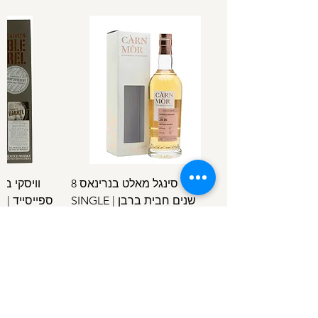
וויסקי סינגל מאלט בנרינאס 8
וויסקי ב
שנים חבית ברבן | SINGLE
ספ
SPEYSIDE
MALT BENRINNES 8 Y.O B.C
מחיר
/
100מ"ל
5
1
.
4