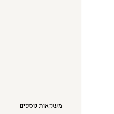
0
מ
י
ל
י
ל
י
ט
ר
י
ם
משקאות נוספים