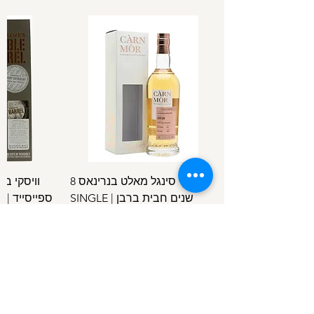
וויסקי סינגל מאלט בנרינאס 8
וויסקי ב
שנים חבית ברבן | SINGLE
ספ
SPEYSIDE
MALT BENRINNES 8 Y.O B.C
מחיר
/
100מ"ל
5
1
.
4