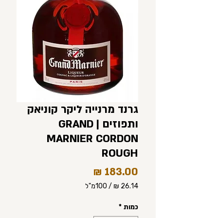
גרנד מרנייה ליקר קוניאק
ותפוזים | GRAND
MARNIER CORDON
ROUGH
מחיר
/
100מ"ל
‏26.14 ‏₪
לכל
כמות
*
100