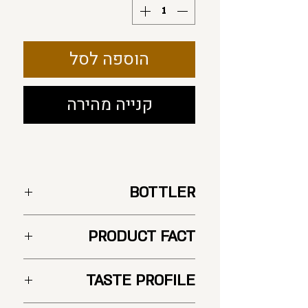
Milliliters
הוספה לסל
קנייה מהירה
BOTTLER
PRODUCT FACT
מדינה: צרפת
TASTE PROFILE
יצרן : Grand Marnier
סוג :ליקר קוניאק ותפוזים (Orange Liqueur /