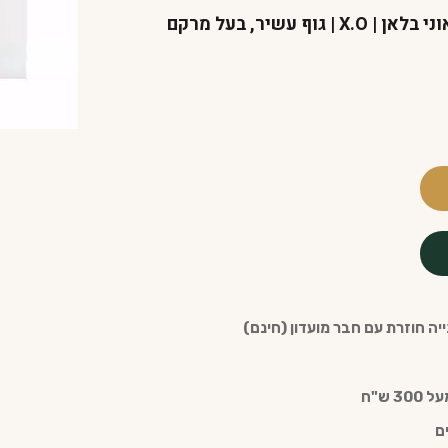
בית לרו | Fine Champagne | ענבי אוני בלאן | X.O | גוף עשיר, בעל מרקם