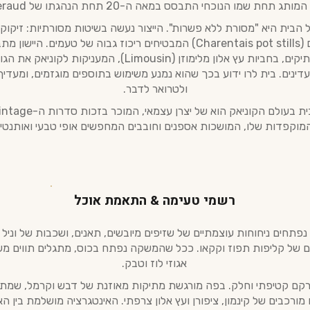
 הבית היא "מסורת ללא פשרות". הייצור נעשה בשיטות מסורתיות: זיקוק
נחושת קטנים (Charentais pot stills) המבטיחים ריכוז גבוה של טעמים. ה
המשפחה העתיקים, בחביות עץ אלון מלימוזן (Limousin), המעניקות
דינים. בית לרו ידוע בכך שהוא נמנע משימוש בתוספים מוגזמים, ומעדי
ולטרואר לדבר.
מוקפדות שלו, המושכות אספנים וחובבים המחפשים אופי טבעי ואותנטי.
רשמי טעימה & התאמת אוכל
נפתחים ניחוחות עוצמתיים של שזיפים מיובשים, תאנים, ושכבות של וניל ע
ם של קליפות תפוז וקקאו. ככל שהמשקה נפתח בכוס, מתגלים תווים מש
אגוזי לוז וטבק.
רקם קטיפתי וחלק. בפה מורגשת מתיקות מאוזנת של דבש וקרמל, שמ
מורכבים של קינמון, ציפורן ועץ אלון צרפתי. האינטגרציה מושלמת בין ה