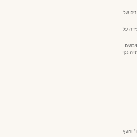
זים של
ידה על
ת היבשים
יה נקי
" והעץ