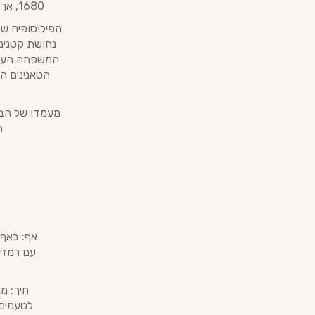
1680, אך המותג תחת שמו הנוכחי התבסס במאה ה-20 תחת הנהגתו של Guy Lheraud.
הפילוסופיה של
הטאנינים הע
ה
אף: באף 
עם רמזי
חיך: מ
לטעמים 