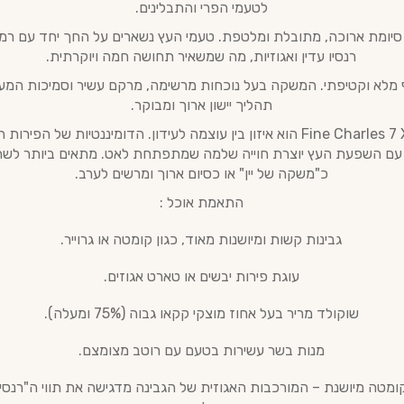
לטעמי הפרי והתבלינים.
 סיומת ארוכה, מתובלת ומלטפת. טעמי העץ נשארים על החך יחד עם רמ
רנסיו עדין ואגוזיות, מה שמשאיר תחושה חמה ויוקרתית.
ף מלא וקטיפתי. המשקה בעל נוכחות מרשימה, מרקם עשיר וסמיכות המע
תהליך יישון ארוך ומבוקר.
ה-Fine Charles 7 X.O הוא איזון בין עוצמה לעידון. הדומיננטיות של הפירו
עם השפעת העץ יוצרת חוייה שלמה שמתפתחת לאט. מתאים ביותר לשתי
כ"משקה של יין" או כסיום ארוך ומרשים לערב.
התאמת אוכל :
גבינות קשות ומיושנות מאוד, כגון קומטה או גרוייר.
עוגת פירות יבשים או טארט אגוזים.
שוקולד מריר בעל אחוז מוצקי קקאו גבוה (75% ומעלה).
מנות בשר עשירות בטעם עם רוטב מצומצם.
ומטה מיושנת – המורכבות האגוזית של הגבינה מדגישה את תווי ה"רנסיו