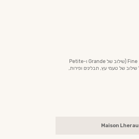
Cognac Lheraud Fine Charles 7 X.O הוא בלנד מתבסס על ענבי Ugni Blanc מאזורי ה-Fine Champagne (שילוב של Grande ו-Petite
ל שילוב של טעמי עץ, תבלינים ופירות,