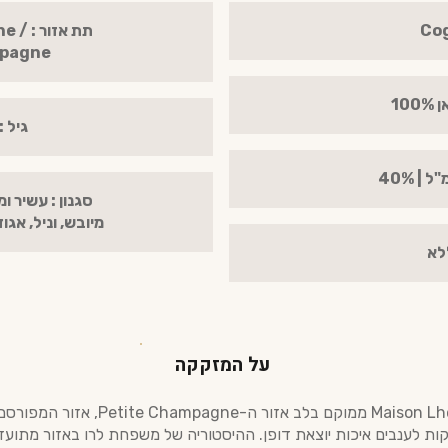
תת אז
mpagne
10
גיל :X.O 40 Y.0
סגנון : עשיר ו
מיובש, וניל, אגוז
לא
על המזקקה
בית Maison Lheraud ממוקם בלב אזור ה-hampagne
יקות לענבים איכות יוצאת דופן. ההיסטוריה של משפחת לרו באזור מתוע