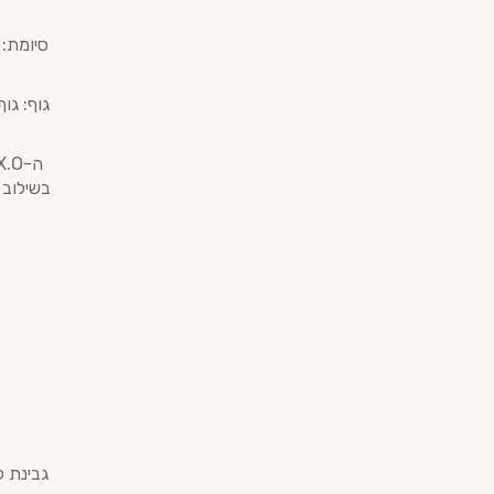
סיומת:
גוף: גו
בשילוב 
גבינת ק