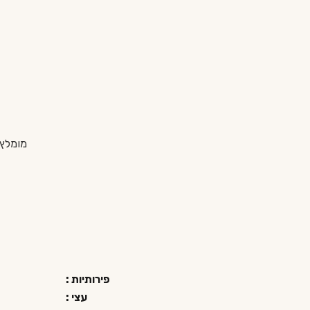
מומלץ למ
פירותיות :
עצי :