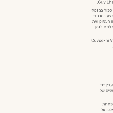
 כפול במזקקי
יישון מתבצע במרתפי
 לקוניאק את הגוון העמוק ואת
ף לתת לזמן
מעמדו של הבית בעולם הקוניאק הוא של יצרן עצמאי, המוכר בזכות סדרות ה-Vintage וה-Cuvée
דין יחד
ניים של
תפתחת
אלכוהול