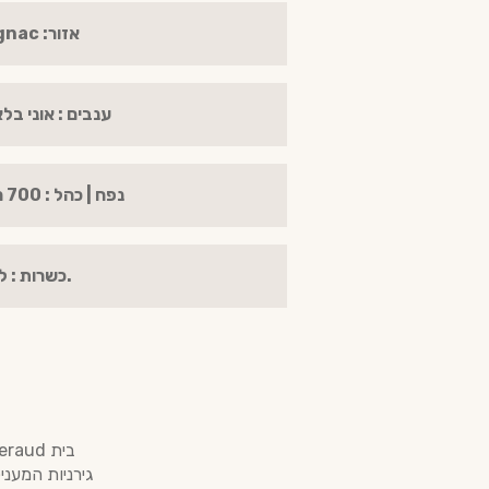
אזור: Cognac
ענבים : אוני בלאן 0%
נפח | כהל : 700 מ"ל | 40%
.כשרות : ל
גירניות המענ