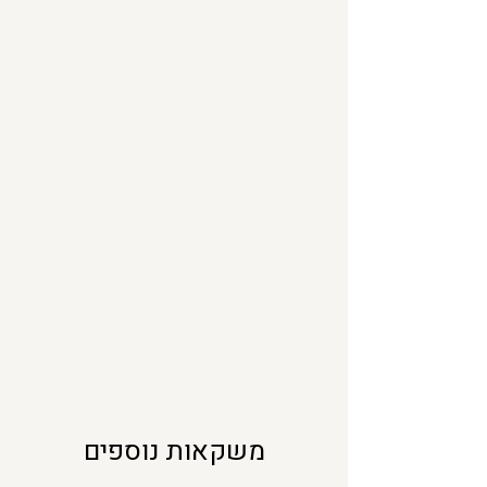
ל
י
ל
י
ט
ר
י
ם
משקאות נוספים