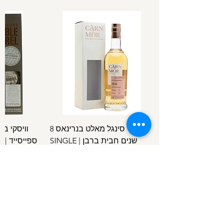
וויסקי סינגל מאלט בנרינאס 8
וויסקי ב
שנים חבית ברבן | SINGLE
ספ
SPEYSIDE
MALT BENRINNES 8 Y.O B.C
מחיר
/
100מ"ל
5
1
.
4