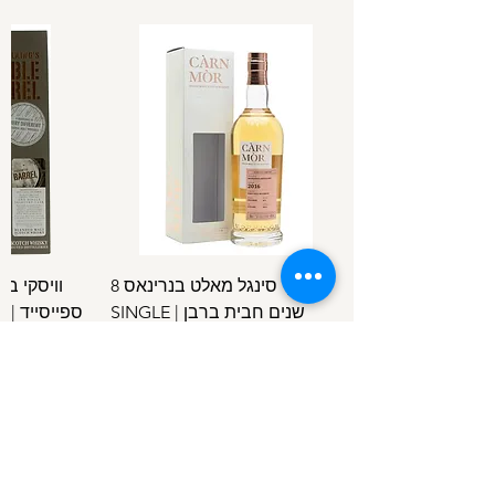
וויסקי סינגל מאלט בנרינאס 8
וויסקי ב
שנים חבית ברבן | SINGLE
ספ
SPEYSIDE
MALT BENRINNES 8 Y.O B.C
מחיר
/
100מ"ל
5
1
.
4