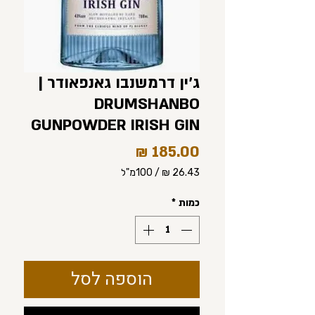
ג'ין דרמשנבו גאנפאודר |
DRUMSHANBO
GUNPOWDER IRISH GIN
מחיר
/
100מ"ל
‏26.43 ‏₪
לכל
כמות
*
100
Milliliters
הוספה לסל