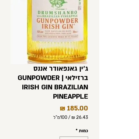
ג'ין גאנפאודר אננס
ברזילאי | GUNPOWDER
IRISH GIN BRAZILIAN
PINEAPPLE
מחיר
/
100מ"ל
‏26.43 ‏₪
לכל
כמות
*
100