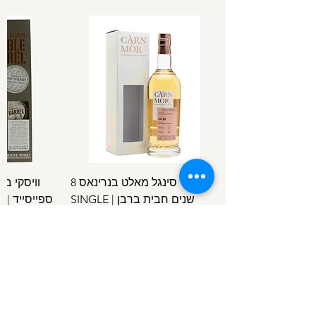
וויסקי סינגל מאלט בנרינאס 8
וויסקי ב
שנים חבית ברבן | SINGLE
ספ
SPEYSIDE
MALT BENRINNES 8 Y.O B.C
מחיר
/
100מ"ל
5
1
.
4