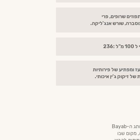
פוזים שרופים, פרי
סברה, שורש אנג'ליקה.
 :236
ועז ומפתיע של פירותיות
של זיקוק ג'ין איכותי.
אלכוהול משובח הוא הרבה יותר מנוזל בבקבוק – הוא סיפור על מקום, אנשים ואדמה.מותג ה-Bayab
, מקום שבו