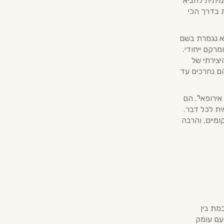
יתית להביא
 בדרך הכי
לא נגמרת בשם
רקם ייחודי.
Burnt Or הוא התהליך היצירתי של
ם נחרכים עד
'ין אירופאי". הם
ית לכל דבר.
מיים, והרבה
מת בין
 עם עומק