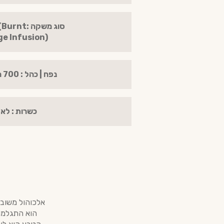
סוג משקה :
e Infusion).
נפח | כהל : 700 מ"ל | 43%
כשרות : לא
הוא התגלמות