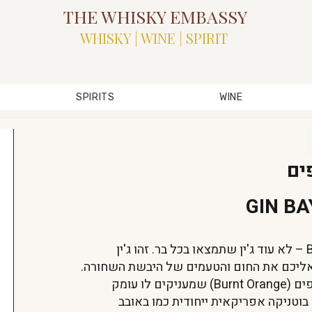
THE WHISKY EMBASSY
WHISKY | WINE | SPIRIT
SPIRITS
WINE
ים
GIN B
הכירו את ה-Bayab Burnt Orange Gin – לא עוד ג'ין שתמצאו בכל בר. זהו ג'ין
אליכם את החום והטעמים של היבשת השחורה.
הסוד שלו הוא בשימוש בתפוזים שרופים (Burnt Orange) שמעניקים לו עומק
וטניקה אפריקאית ייחודית כמו באובב