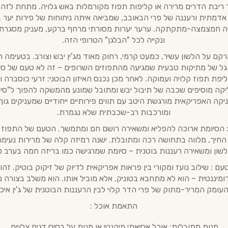
ריבת הדרים מרירה או קליפות תפוז מקורמלות באש גלויה. מתחת לזה,
אדמתית ורעננה של פרי הבאובב, שמביאה איתה ניחוחות של פירות יער ב
 חמצמצה-מתקתקה. ערער יערות מסורתי מרחף ברקע, מעניק מסגרת 
ונקייה לכל "הבלגן" הטרופי הזה.
רקם על הלשון עשיר, כמעט קרמי, רחוק מאוד מג'ין יבש וצורב. בטעימה 
גל של מתיקות טבעית שמגיעה מהתפוזים השרופים – זה לא טעם של סו
יפת תפוז קלויה ועמוקה. לאחר מכן נכנס האיזון הבוטני: זרעי כוסברה ו
יקה מוסיפים שכבה של תיבול יבש ומתובל שמונע מהמשקה להפוך ל"סירו
יקה האפריקאית מורגשת היטב עם תווים פירותיים ייחודיים שמעניקים גוף
ומורכבות רב-שכבתית שלא נגמרת.
: הסיומת ארוכה להפליא ומשאירה רושם חם ומתמשך. הטעם של התפוז 
החיך, מלווה בתחושה רכה ומתובלת. ישנה רמיזה קלה של מרירות נעימ
שון ומשאירה רעננות בוטנית – סיומת שמרגישה כמו בריזה חמה בערב טר
עם : שילוב נועז ומקורי בין פראות אפריקאית לדיוק של זיקוק בוטיק. זהו ג
דומיננטית – הוא לא מתחבא בטוניק, אלא מוביל אותו. הוא משלב בצורה
העומק המריר-מתוק של פרי הדר קלוי לבין הרעננות הבוטנית של ג'ין איכו
התאמת אוכל :
מנות מתובלות: אוכל אסיאתי פיקנטי או מנות על בסיס דגים צלויים.