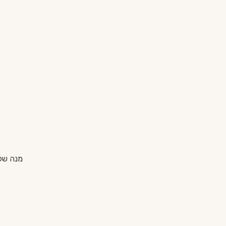
מנה של Bayab Burnt Orange, טוניק פרימיום ניטרלי, הרבה קרח, ופל