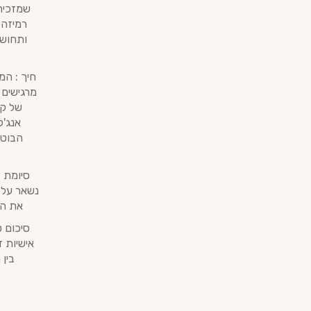
שמזכיר 
רמיזה 
ותחושה
חיך : המ
מרגישים 
של קל
אנג'ל
הבוטנ
סיומת 
נשאר על 
את הל
סיכום ט
אישיות 
בין 