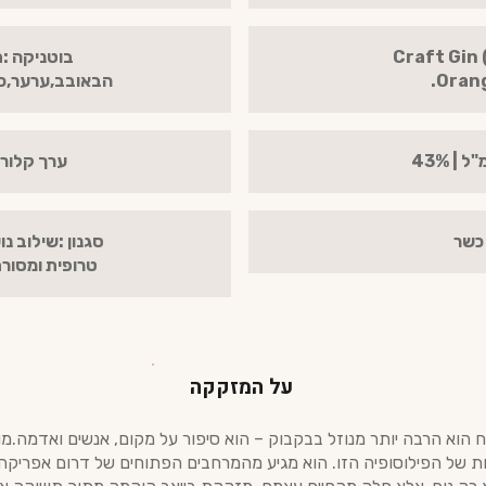
Craft Gin (Burnt
בוטניקה :ת
Orang
הבאובב,ערער,כו
ערך קלורי ל 100 מ"ל
 כשר
סגנון :שילוב נ
טרופית ומסורת 
על המזקקה
 של הפילוסופיה הזו. הוא מגיע מהמרחבים הפתוחים של דרום אפריקה