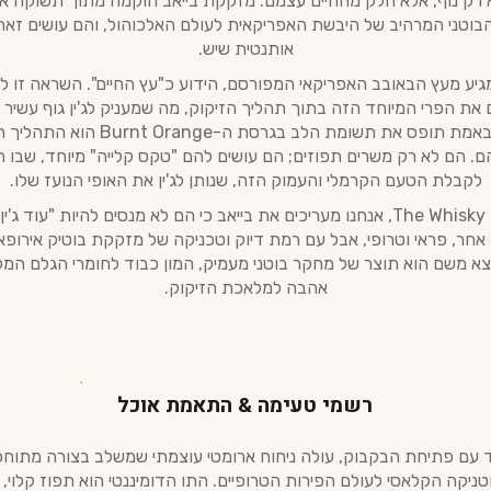
 רק נוף, אלא חלק מהחיים עצמם. מזקקת בייאב הוקמה מתוך תשוקה אמ
בוטני המרהיב של היבשת האפריקאית לעולם האלכוהול, והם עושים זאת
אותנטית שיש.
גיע מעץ הבאובב האפריקאי המפורסם, הידוע כ"עץ החיים". השראה זו 
את הפרי המיוחד הזה בתוך תהליך הזיקוק, מה שמעניק לג'ין גוף עשיר ומ
אבל מה שבאמת תופס את תשומת הלב בגרסת ה-ange
. הם לא רק משרים תפוזים; הם עושים להם "טקס קלייה" מיוחד, שבו ה
לקבלת הטעם הקרמלי והעמוק הזה, שנותן לג'ין את האופי הנועז שלו.
ב-The Whisky Embassy, אנחנו מעריכים את בייאב כי הם לא מנסים להיות "עוד ג
אחר, פראי וטרופי, אבל עם רמת דיוק וטכניקה של מזקקת בוטיק אירופא
צא משם הוא תוצר של מחקר בוטני מעמיק, המון כבוד לחומרי הגלם המקו
אהבה למלאכת הזיקוק.
רשמי טעימה & התאמת אוכל
ד עם פתיחת הבקבוק, עולה ניחוח ארומטי עוצמתי שמשלב בצורה מתוחכ
טניקה הקלאסי לעולם הפירות הטרופיים. התו הדומיננטי הוא תפוז קלוי,