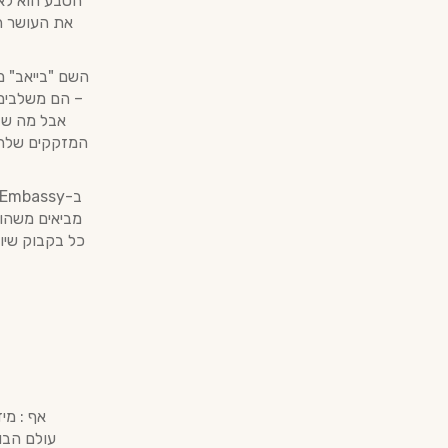
הטבע הוא לא
את העושר ה
השם "בייאב" מ
– הם משלבים 
המזקקים שלהם
מביאים משהו 
כל בקבוק שיו
אף : מי
עולם הבו