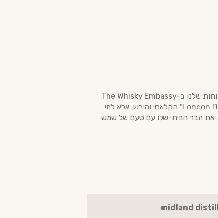
Bayab Burnt Orange מציע שילוב מהפנט בין מתיקות של תפוזים קלויים לבין התיבול הבוטני של הערער. הלקוחות שלנו ב-The Whisky Embassy
אוהבים אותו בגלל הנוכחות הטרופית שלו, שהופכת כל קוקטייל לשיחת היום. זה לא ג'ין למי שמחפש את ה-"London Dry" הקלאסי והיבש, אלא למי
רג את הבר הביתי שלו עם טעם של שמש