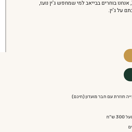
(Baobab). ב-The Whisky Embassy, אנחנו בוחרים בבייאב למי שמחפש ג'ין נועז,
 על ג'ין.