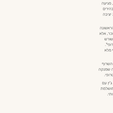
 מגיעה
הירים
יציבה
הראשונה
כר, אלא
שורש
פי".
 מלא
השרוף
ה שמנקה
ופי.
'ין עם
 מושלמת
תי.