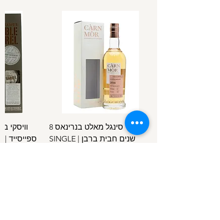
וויסקי סינגל מאלט בנרינאס 8
וויסקי ב
שנים חבית ברבן | SINGLE
ספ
SPEYSIDE
MALT BENRINNES 8 Y.O B.C
מחיר
/
100מ"ל
5
1
.
4