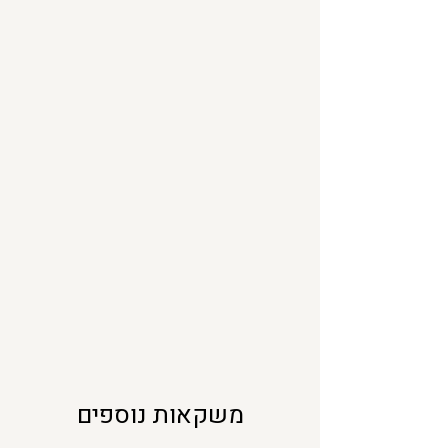
מ
י
ל
י
ל
י
ט
ר
י
ם
משקאות נוספים