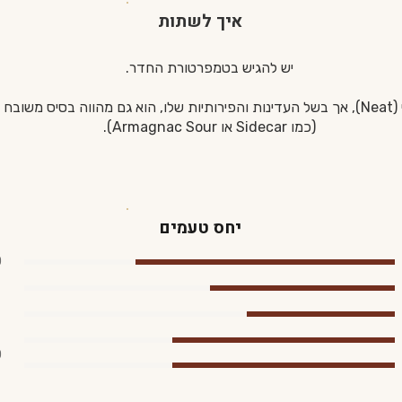
איך לשתות
יש להגיש בטמפרטורת החדר.
ה-V.S.O.P. מתאים מאוד לשתייה נקי (Neat), אך בשל העדינות והפירותיות שלו, הוא גם מהו
(כמו Sidecar או Armagnac Sour).
יחס טעמים
0
0