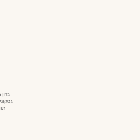
גסקוני
תווי