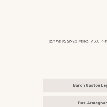
ה-Baron Gaston Legrand V.S.O.P. הוא ביטוי אלגנטי ל-Bas-Armagnac צעיר אך בוגר. פרופיל הטעם של ה-V.S.O.P. מאופיין בשילוב בין פרי רענן