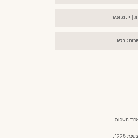
רות : ללא
וניה, ומהווה את אחד השמות
מאז הקמתו לפני למעלה מ-120 שנה, הבית שומר באדיקות על שיטות ייצור עתיקות. בשנת 1998,