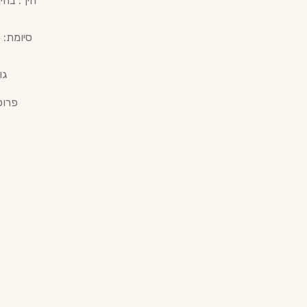
חיך: בחי
סיומת: 
גו
פרופ