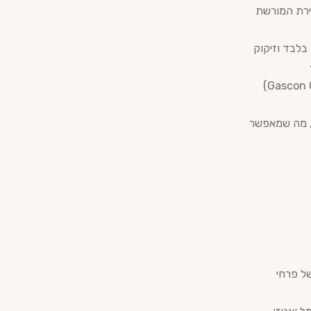
שמירת המורשת
בלבד וזיקוק
הארמניאק שלהם מתיישן לאיטו במרתפים עתיקים, בתוך חביות עץ אלון גסקוני (Gascon Oak)
ו, מה שמאפשר
של פרחי