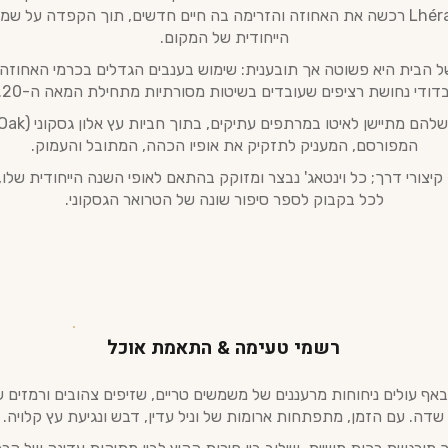
משפחת Lhéraud רכשה את האחוזה והזרימה בה חיים חדשים, תוך הקפדה על 
הייחודית של המקום.
ל הבית היא פשוטה אך תובענית: שימוש בענבים הגדלים בכרמי האחוזה 
דודי נחושת רציפים שעובדים בשיטות מסורתיות מתחילת המאה ה-20.
המפורסם, המעניק לתזקיק את אופיו הכהה, המתובל והעמוק.
קיצורי דרך; כל וינטאג' נבצר ומזוקק בהתאם לאופי השנה הייחודית של
לכל בקבוק לספר סיפור שונה של הטרואר הגסקוני.
רשמי טעימה & התאמת אוכל
באף עולים ניחוחות מרעננים של משמשים טריים, שזיפים צהובים ורמזים 
שדה. עם הזמן, מתפתחות ארומות של וניל עדין, דבש ונגיעת עץ קלויה.