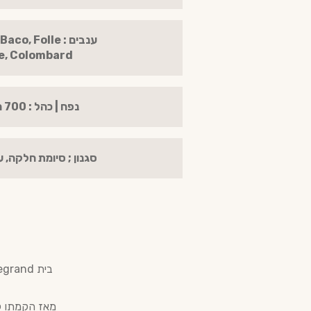
ענבים : , Folle
e, Colombard
נפח | כהל : 700 מ"ל | 40%
סגנון ; סיומת חלקה, 