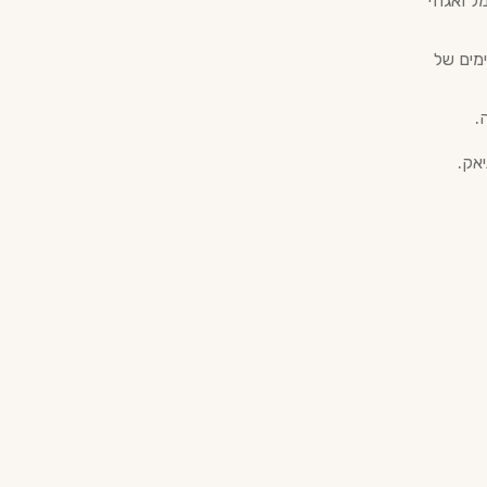
ל ואגוזי
מים של
.
יאק.