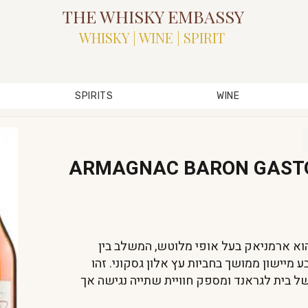
THE WHISKY EMBASSY
WHISKY | WINE | SPIRIT
SPIRITS
WINE
ARMAGNAC BARON GASTO
Baron Gaston Legrand V.S.O.. הוא ארמניאק בעל אופי מלוטש, המשלב בין
ע מיישון ממושך בחביות עץ אלון גסקוני. זהו
 בית לגראנד ומספק חוויית שתייה נגישה אך