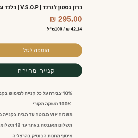
ברון גסטון לגרנד | V.S.O.P | בלנד ענבים | 40% | פרי רענן ותבלינים חמים
295.00 ₪
42.14 ₪ / 100מ"ל
הוספה לסל
קנייה מהירה
10% צבירה על כל קנייה למימוש בקנייה חוזרת עם חבר מועדון (חינם)
️ 100% משקה מקורי
משלוח VIP מבוטח עד הבית בקנייה מעל 300 ש"ח
תשלום מאובטח באתר עד 12 תשלומים
איסוף מחנות הבוטיק בהרצליה