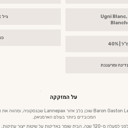
Ugni Blanc, Baco
גיל :4 | V.S.O.P
Blanch
כש
עדינה ומרעננת
על המזקקה
בית Baron Gaston Legrand שוכן בלב אזור Lannepax שבגסק
המכובדים ביותר בעולם הארמניאק.