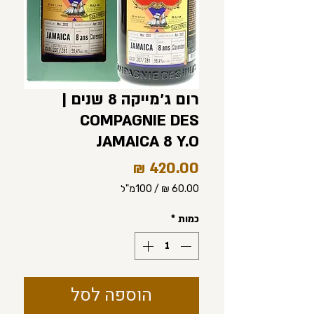
רום ג'מייקה 8 שנים |
COMPAGNIE DES
JAMAICA 8 Y.O
מחיר
/
100מ"ל
‏60.00 ‏₪
לכל
כמות
*
100
Milliliters
הוספה לסל