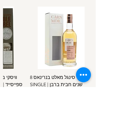
וויסקי סינגל מאלט בנרינאס 8
וויסקי ב
שנים חבית ברבן | SINGLE
ספ
SPEYSIDE
MALT BENRINNES 8 Y.O B.C
מחיר
/
100מ"ל
5
1
.
4