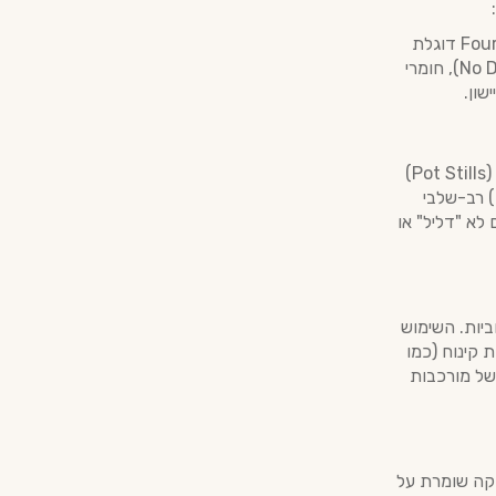
שקיפות מוחלטת: בניגוד למותגים רבים המסתירים את שיטות הייצור שלהם, Foursquare דוגלת
בשקיפות מלאה. אין במוצרי המזקקה, ובפרט ב-Doorly's 12, תוספות סוכר (No Dosage), חומרי
שון.
אומנות הזיקוק: המזקקה משתמשת בשילוב טכנולוגי מתקדם של זיקוק בדודי נחושת (Pot Stills)
המעניקים את הגוף, העומק וה"Hogo" העדין, יחד עם זיקוק עמוד (Column Stills) רב-שלבי
 לא "דליל" או
וש החכם שלה בחביות. השימוש
ת קינוח (כמו
 של מורכבות
קקה שומרת על