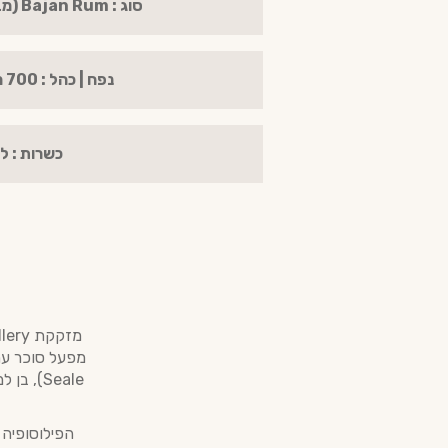
סוג : Bajan Rum (מבוסס מולאסה)
נפח | כהל : 700 מ"ל | 40%
כשרות : ל
Seale)