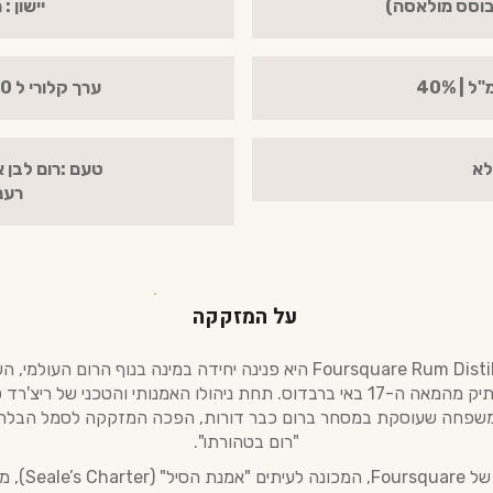
יישון : מי
ערך קלורי ל 100 מ"ל : כ-230 קק"ל
לא
טעם :רום לבן א
רענ
על המזקקה
מזקקת Foursquare Rum Distillery היא פנינה יחידה במינה בנוף הרום הע
, בן למשפחה שעוסקת במסחר ברום כבר דורות, הפכה המזקקה לסמל הבלת
"רום בטהורתו".
הפילוסופיה של quare