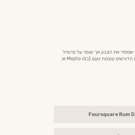
 מוקפד שמסיר את הצבע אך שומר על פרופיל
הטעמים המורכב. זהו רום לבן שמציע את האיכויות של רום מיושן, מה שהופך אותו לבחירה המועדפת לקוקטיילים הדורשים עוצמת טעם (כמו Mojito או