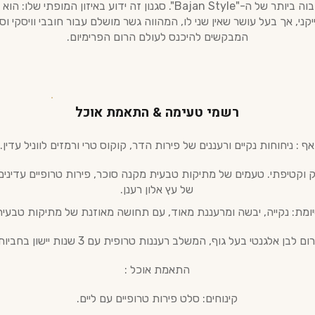
הסטנדרט הגבוה ביותר של ה-"Bajan Style". סגנון זה ידוע באיזון המופתי 
יקני, אך בעל עושר שאין שני לו, המהווה גשר מושלם עבור חובבי וויסקי וס
המבקשים להיכנס לעולם הרום הפרימיום.
רשמי טעימה & התאמת אוכל
אף : ניחוחות נקיים ורעננים של פירות הדר, קוקוס טרי ורמזים לווניל עדין.
ק וקטיפתי. טעמים של מתיקות טבעית מקנה סוכר, פירות טרופיים עדינים
של עץ אלון רענן.
ומת: נקייה, יבשה ומרעננת מאוד, עם תחושה מאוזנת של מתיקות טבעית
לבן אלגנטי בעל גוף, המשלב רעננות טרופית עם 3 שנות יישון בחביות עץ אלון.
התאמת אוכל :
קינוחים: סלט פירות טרופיים עם ליים.