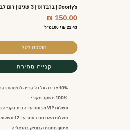
Doorly's | ברבדוס | 3 שנים | רום לבן אלגנטי המשלב רעננות טרופית
150.00 ₪
21.43 ₪ / 100מ"ל
הוספה לסל
קנייה מהירה
10% צבירה על כל קנייה למימוש בקנייה חוזרת עם חבר מועדון (חינם)
️ 100% משקה מקורי
משלוח VIP מבוטח עד הבית בקנייה מעל 300 ש"ח
תשלום מאובטח באתר עד 12 תשלומים
איסוף מחנות הבוטיק בהרצליה