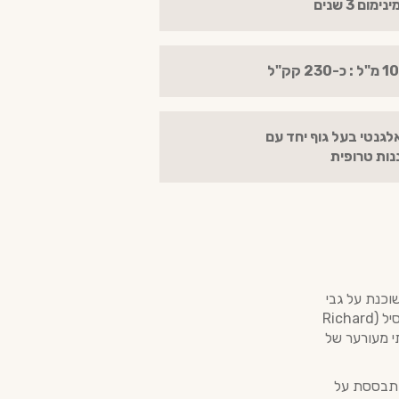
נימום 3 שנים
לגנטי בעל גוף יחד עם
נות טרופית
ולמי, השוכנת על גבי
מפעל סוכר עתיק מהמאה ה-17 באי ברבדוס. תחת ניהולו האמנותי והטכני של ריצ'רד סיל (Richard
י מעורער של
Fours, המכונה לעיתים "אמנת הסיל" (Seale’s Charter), מתבססת על