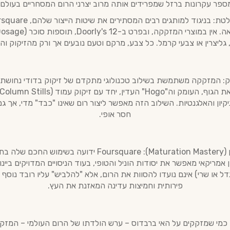
ספר עקרונות ברזל שמפרידים אותה מרוב יצרני הרום המסחריים בעולם:
גליצרין או צבעי קרמל. כל צבע, מרקם וטעם נובעים אך ורק מהזיקוק והיי
יון והאלגנטיות. השילוב הזה מאפשר ליצור רום שאינו "כבד" מדי, אך גם
חסר אופי.
מומחיות ביישון (Maturation Mastery): Foursquare ידועה בשימ
 אמריקאי מאפשר את יסודות הוניל והטופי, בעוד הניסויים המדויקים ביינו
דל או שרי) אינם נועדו להסוות את הרום, אלא "להלביש" עליו רובד נוסף
פירותית וחמיצות עדינה המאזנת את העץ.
כמי שמזקקים על האי ברבדוס – ערש הולדתו של הרום העולמי – המז