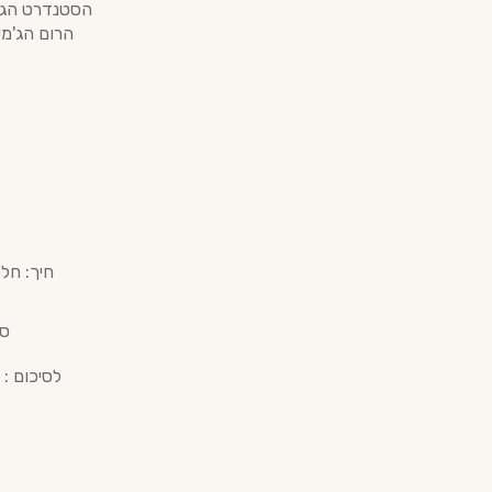
הרום הג'מי
חיך: חל
סי
לסיכום : רום 