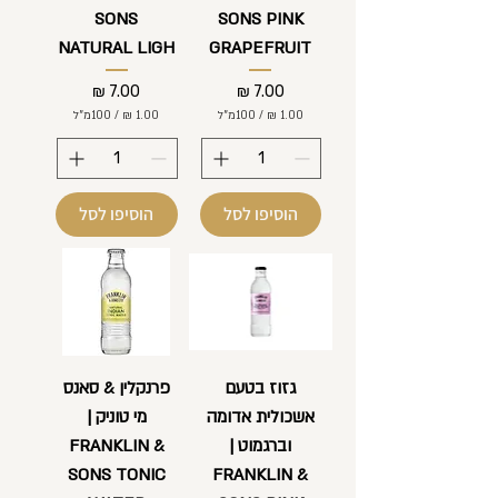
SONS
SONS PINK
NATURAL LIGH
GRAPEFRUIT
מחיר
מחיר
/
100מ"ל
/
100מ"ל
1
1
.
.
0
0
0
0
הוסיפו לסל
הוסיפו לסל
₪
₪
ל
ל
-
-
1
1
0
0
0
0
מ
מ
י
י
ל
ל
גזוז בטעם
פרנקלין & סאנס
י
י
אשכולית אדומה
מי טוניק |
ל
ל
י
י
וברגמוט |
FRANKLIN &
ט
ט
ר
ר
SONS TONIC
FRANKLIN &
י
י