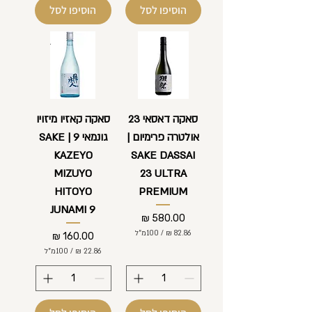
0
הוסיפו לסל
הוסיפו לסל
0
₪
ל
₪
-
ל
1
-
0
1
0
0
מ
0
י
מ
ל
י
סאקה דאסאי 23
סאקה קאזיו מיזויו
י
ל
ל
אולטרה פרימיום |
גונמאי 9 | SAKE
י
י
ל
ט
KAZEYO
SAKE DASSAI
י
ר
ט
י
MIZUYO
23 ULTRA
ר
ם
י
HITOYO
PREMIUM
ם
JUNAMI 9
מחיר
/
100מ"ל
מחיר
/
100מ"ל
8
2
2
.
2
8
.
6
8