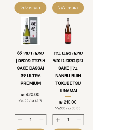
4
1
הוסיפו לסל
הוסיפו לסל
3
0
0
מ
₪
י
ל
ל
-
י
1
ל
0
י
0
ט
מ
ר
י
י
סאקה נאנבו ביגין
סאקה דסאי 39
ל
ם
טוקובוטסו ג'ונמאי
אולטרה פרמיום |
י
ל
בל | SAKE
SAKE DASSAI
י
ט
39 ULTRA
NANBU BIJIN
ר
י
PREMIUM
TOKUBETSU
ם
JUNAMAI
מחיר
/
100מ"ל
מחיר
/
100מ"ל
4
5
3
.
0
7
.
1