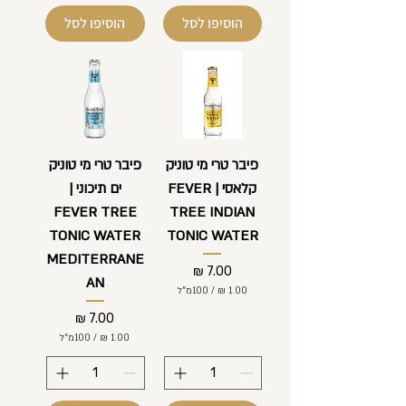
0
הוסיפו לסל
הוסיפו לסל
₪
ל
₪
-
ל
1
-
0
1
0
0
מ
0
י
מ
ל
י
י
ל
פיבר טרי מי טוניק
פיבר טרי מי טוניק
ל
י
י
קלאסי | FEVER
ים תיכוני |
ל
ט
י
ר
FEVER TREE
TREE INDIAN
ט
י
ר
ם
TONIC WATER
TONIC WATER
י
ם
MEDITERRANE
מחיר
AN
/
100מ"ל
מחיר
1
.
/
100מ"ל
0
0
1
.
0
₪
0