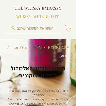
THE WHISKY EMBASSY
WHISKY | WINE | SPIRIT
חפשו את המשקה שלכם
HOME PAGE
/
ג'ין ,רום ,טקילה ועוד
/
SAKE
סאקה | חוויית האלכוהול
היפנית המקורית
ברוכים הבאים לעולם המרתק של האלכוהול היפני
המסורתי.
בקטגוריה זו ריכזנו עבורכם את מיטב התוצרת של
ארץ השמש העולה – החל מסאקה פרימיום – שיכר