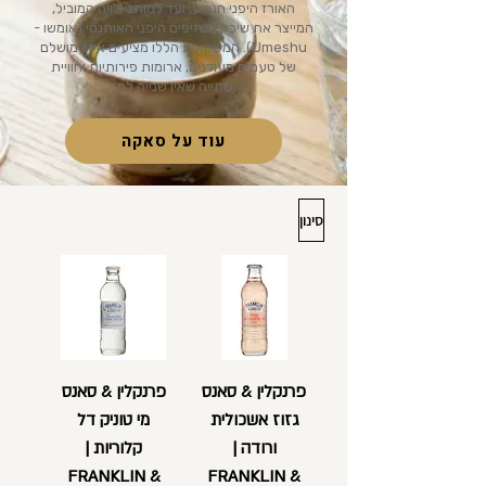
האורז היפני הנודע, ועד למותג צ'ויה המוביל,
המייצר את שיכר השזיפים היפני האותנטי (אומשו -
Umeshu). המשקאות הללו מציעים איזון מושלם
של טעמים מעודנים, ארומות פירותיות וחוויית
שתייה שאין שנייה לה.
עוד על סאקה
סינון
פרנקלין & סאנס
פרנקלין & סאנס
גזוז אשכולית
מי טוניק דל
ורודה |
קלוריות |
FRANKLIN &
FRANKLIN &