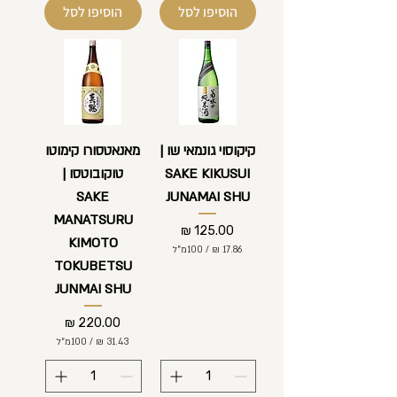
ל
הוסיפו לסל
הוסיפו לסל
-
1
₪
0
ל
0
-
מ
1
י
0
ל
0
י
מ
ל
י
י
ל
קיקוסוי גונמאי שו |
מאנאטסורו קימוטו
ט
י
ר
SAKE KIKUSUI
טוקובוטסו |
ל
י
י
ם
SAKE
JUNAMAI SHU
ט
ר
MANATSURU
י
מחיר
ם
KIMOTO
/
100מ"ל
TOKUBETSU
1
JUNMAI SHU
7
.
8
מחיר
6
/
100מ"ל
3
₪
1
ל
.
-