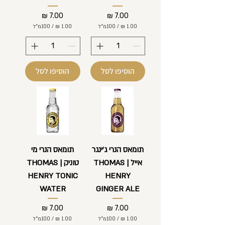
מחיר
מחיר
/
100מ"ל
/
100מ"ל
1
1
.
.
0
0
0
0
הוסיפו לסל
הוסיפו לסל
₪
₪
ל
ל
-
-
1
1
0
0
0
0
מ
מ
י
י
ל
ל
תומאס הנרי ג'ינגר
תומאס הנרי מי
י
י
אייל | THOMAS
טוניק | THOMAS
ל
ל
י
י
HENRY TONIC
HENRY
ט
ט
ר
ר
WATER
GINGER ALE
י
י
ם
ם
מחיר
מחיר
/
100מ"ל
/
100מ"ל