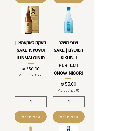
-
1
₪
0
ל
0
-
מ
1
י
0
ל
0
י
מ
ל
י
ניגורי השלג
סאקה סאקאמאי |
י
ל
ט
המושלם | SAKE
SAKE KIKUSUI
י
ר
ל
י
JUNMAI GINJO
KIKUSUI
י
ם
ט
PERFECT
ר
מחיר
י
SNOW NIGORI
/
100מ"ל
ם
מחיר
3
5
/
100מ"ל
.
7
7
1
.
8
6
₪
הוסיפו לסל
הוסיפו לסל
ל
-
₪
1
ל