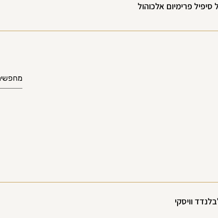
סיפיל פרימיום אלכוהול
... ההרשמה חינם והלקוח מקבל 10% צבירה על גל קנייה למימוש בקנ
 סינגל מאלט ויסקי הוא ויסקי המיוצר ממאלט שעורה בלבד במזקקה אחת. 
 סינגל מאלט מגיע ממקור אחד ומייצג את האופי הייחודי של המזקקה.
בלנדד וויסקי