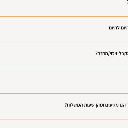
שלוחי האלכוהול מגיעים תוך 1–5 ימי עסקים, בהתאם לאזור המשלוח ולעומסים.
ום להיום
באזור המרכז ייתכנו גם זמני אספקה מהירים יותר.
וחות שמחפשים חוויית אלכוהול יוקרתית מלאה במקום אחד.
באזור המשלוח ( מרכז וגוש דן ).
קבל זיכוי/החזר?
 אנחנו נחליף ונשלח לכם בקבוק חדש ללא עלות נוספת.
כן.
 הם מגיעים ומהן שעות המשלוח?
ר כמו גם חברות שליחויות .