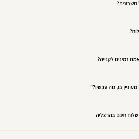
חשבונית?
וח?
 נייר מכתבים מהודר על פי טקסט שיסופק על ידכם.
ת זמינים לקנייה?
ושרים על ידי היבואנים שהם אכן קיימים במלאי גם אצלם,אולם לפעמים יש מצב 
ם אותו ברגע שהוא חוזר למלאי.
עוניין בו, מה עכשיו?"
אז ככה,אנחנו מחוייבים להחזר כספי מלא אם המוצר חוזר אלינו עד 14 יום מרגע הקניה שלם וב
ים להחזרה.
שלוח חינם בהרצליה