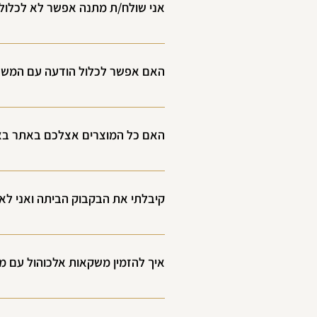
אני שולח/ת מתנה אפשר לא לכלול 
 בוודאי,במקרה כזה אנא ציינו זאת בהודעות או בשיחה טלפונית עם נציג ונדאג לשלוח לכם את החשבונית במייל עם המשקה.
האם אפשר לכלול הודעה עם המשל
בוודאי וזה לגמרי חינם. ההודעה תיכתב על
האם כל המוצרים אצלכם באתר באמ
כן באמת!! כל המוצרים שמופיעים באתר מא
אנחנו מורידים את המוצר מהקטלוג ומחזירי
קיבלתי את הבקבוק הביתה ואני לא מ
חשבון הלקוח בלבד!! בקבוקי יין אינם ניתנ
איך להזמין משקאות אלכוהול עם מ
חנות הדגל שלנו THE WHISKY EMBASSY ממוקמת בהרצליה : אריק איינשטיין 3 ( הילס) תרגישו חופשי להתקשר ולעשות הזמנה מעכשיו לעכשיו.. 054-310-5337