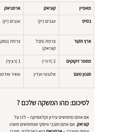
מאפיין
קוניאק
ארמניאק
בסיס
ענבים (יין)
ענבים (יין)
ארץ מקור
צרפת (חבל 
צרפת (גסקונ
קוניאק)
מספר זיקוקים
2 (דודי)
1 (רציף)
סגנון טעם
אלגנטי ועדין
עשיר ואדמת
לסיכום: מהו המשקה שלכם ?
אם אתם מחפשים עידון וקלאסיקה – לכו על 
קוניאק
. אם אתם חובבי וויסקי שמחפשים משהו 
עמוק ומורכב – 
ארמניאק
 הוא בשבילכם. חובבי 