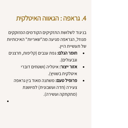
4. גראפה : הגאווה האיטלקית
בניגוד לשלושת התזקיקים הקודמים המזוקקים 
מנוזל, הגראפה מגיעה מה"שאריות" האיכותיות 
של תעשיית היין.
חומר הגלם:
 גפת ענבים (קליפות, חרצנים 
וגבעולים).
אזור ייצור:
 איטליה (ושטחים דוברי 
איטלקית בשוויץ).
פרופיל טעם:
 משתנה מאוד בין גראפה 
צעירה (חדה ועשבונית) למיושנת 
(מתקתקה ועשירה).